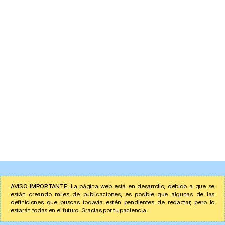
AVISO IMPORTANTE:
La página web está en desarrollo, debido a que se
están creando miles de publicaciones, es posible que algunas de las
definiciones que buscas todavía estén pendientes de redactar, pero lo
estarán todas en el futuro. Gracias por tu paciencia.