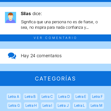
Silas
dice:
Significa que una persona no es de fiarse, o
sea, no inspira para nada confianza y...
VER COMENTARIO
Hay
24 comentarios
CATEGORÍAS
Letra A
Letra B
Letra C
Letra D
Letra E
Letra F
Letra G
Letra H
Letra I
Letra J
Letra L
Letra M