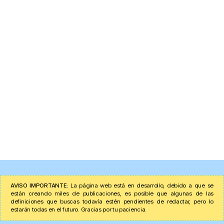
AVISO IMPORTANTE:
La página web está en desarrollo, debido a que se
están creando miles de publicaciones, es posible que algunas de las
definiciones que buscas todavía estén pendientes de redactar, pero lo
estarán todas en el futuro. Gracias por tu paciencia.