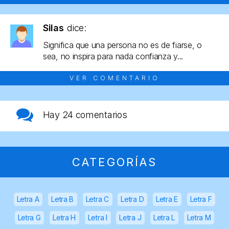
Silas
dice:
Significa que una persona no es de fiarse, o
sea, no inspira para nada confianza y...
VER COMENTARIO
Hay
24 comentarios
CATEGORÍAS
Letra A
Letra B
Letra C
Letra D
Letra E
Letra F
Letra G
Letra H
Letra I
Letra J
Letra L
Letra M