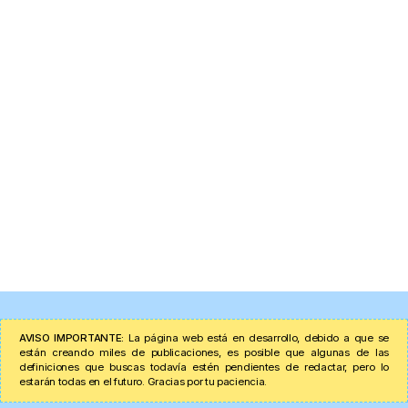
AVISO IMPORTANTE:
La página web está en desarrollo, debido a que se
están creando miles de publicaciones, es posible que algunas de las
definiciones que buscas todavía estén pendientes de redactar, pero lo
estarán todas en el futuro. Gracias por tu paciencia.