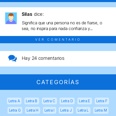
Silas
dice:
Significa que una persona no es de fiarse, o
sea, no inspira para nada confianza y...
VER COMENTARIO
Hay
24 comentarios
CATEGORÍAS
Letra A
Letra B
Letra C
Letra D
Letra E
Letra F
Letra G
Letra H
Letra I
Letra J
Letra L
Letra M