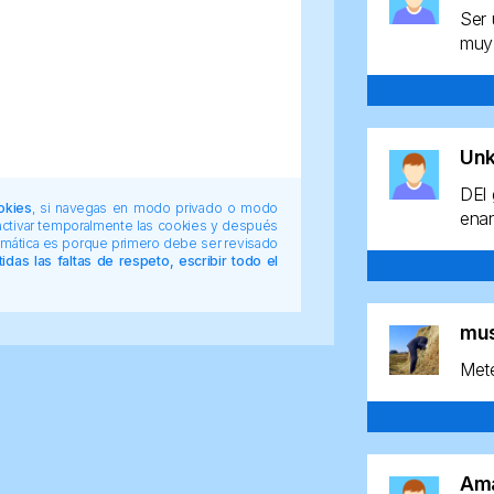
Ser 
muy 
Un
DEl 
okies
, si navegas en modo privado o modo
enan
 activar temporalmente las cookies y después
tomática es porque primero debe ser revisado
das las faltas de respeto, escribir todo el
mu
Mete
Am