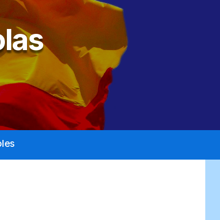
las
les