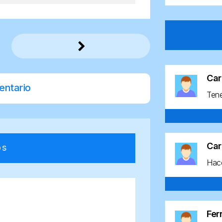
Car
entario
Ten
Car
os
Hace
Fe