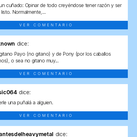
un cuñado: Opinar de todo creyéndose tener razón y ser
listo. Normalmente,...
VER COMENTARIO
known
dice:
gitano Payo (no gitano) y de Pony (por los caballos
os), o sea no gitano muy...
VER COMENTARIO
sic064
dice:
rle una puñalá a alguien.
VER COMENTARIO
antesdelheavymetal
dice: