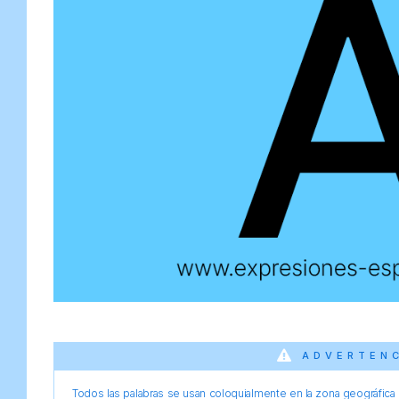
ADVERTEN
Todos las palabras se usan coloquialmente en la zona geográfica d