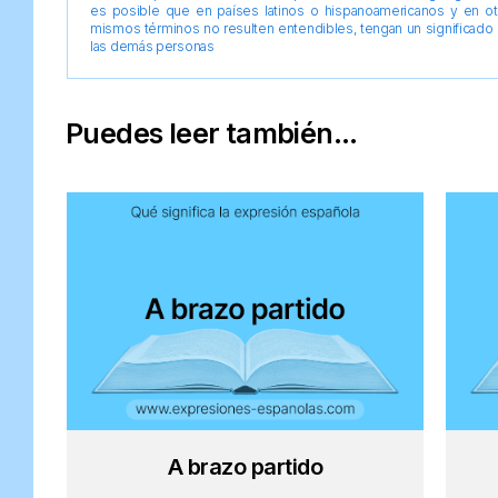
es posible que en países latinos o hispanoamericanos y en o
mismos términos no resulten entendibles, tengan un significado 
las demás personas
Puedes leer también...
A brazo partido