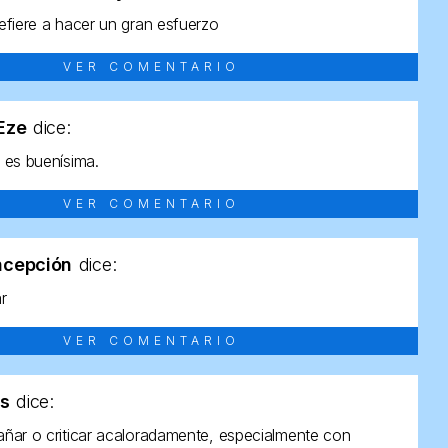
efiere a hacer un gran esfuerzo
VER COMENTARIO
tEze
dice:
 es buenísima.
VER COMENTARIO
ncepción
dice:
ar
VER COMENTARIO
as
dice:
ñar o criticar acaloradamente, especialmente con