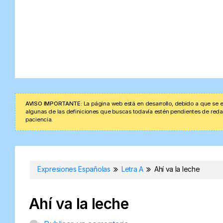
AVISO IMPORTANTE:
La página web está en desarrollo, debido a que se e
algunas de las definiciones que buscas todavía estén pendientes de redacta
paciencia.
Expresiones Españolas
Letra A
Ahí va la leche
Ahí va la leche