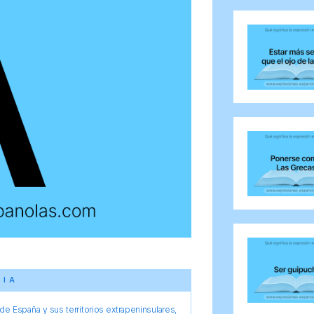
CIA
e España y sus territorios extrapeninsulares,