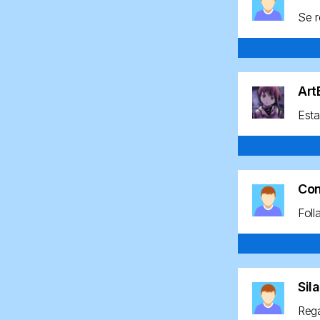
Se r
Ar
Esta
Co
Foll
Sil
Rega