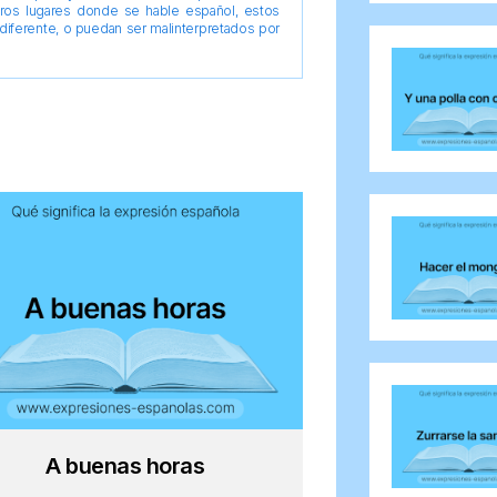
tros lugares donde se hable español, estos
diferente, o puedan ser malinterpretados por
A buenas horas