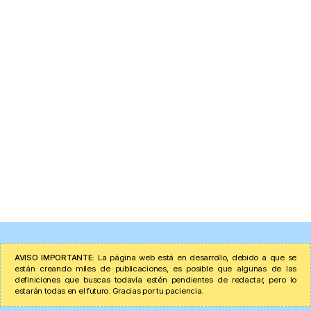
AVISO IMPORTANTE:
La página web está en desarrollo, debido a que se
están creando miles de publicaciones, es posible que algunas de las
definiciones que buscas todavía estén pendientes de redactar, pero lo
estarán todas en el futuro. Gracias por tu paciencia.