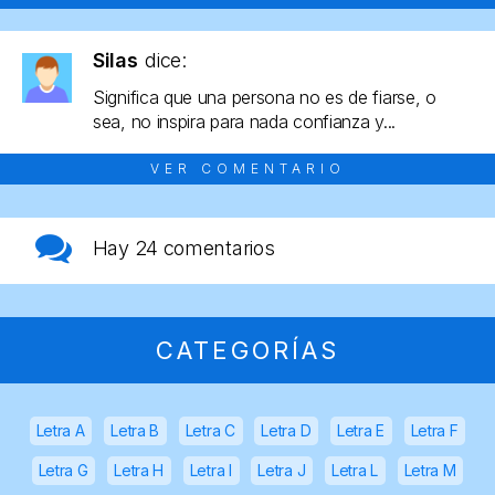
Silas
dice:
Significa que una persona no es de fiarse, o
sea, no inspira para nada confianza y...
VER COMENTARIO
Hay
24 comentarios
CATEGORÍAS
Letra A
Letra B
Letra C
Letra D
Letra E
Letra F
Letra G
Letra H
Letra I
Letra J
Letra L
Letra M