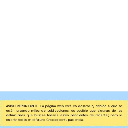
AVISO IMPORTANTE:
La página web está en desarrollo, debido a que se
están creando miles de publicaciones, es posible que algunas de las
definiciones que buscas todavía estén pendientes de redactar, pero lo
estarán todas en el futuro. Gracias por tu paciencia.