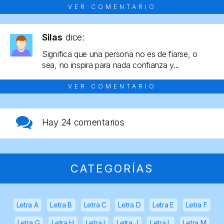
VER COMENTARIO
Silas
dice:
Significa que una persona no es de fiarse, o
sea, no inspira para nada confianza y...
VER COMENTARIO
Hay
24 comentarios
CATEGORÍAS
Letra A
Letra B
Letra C
Letra D
Letra E
Letra F
Letra G
Letra H
Letra I
Letra J
Letra L
Letra M