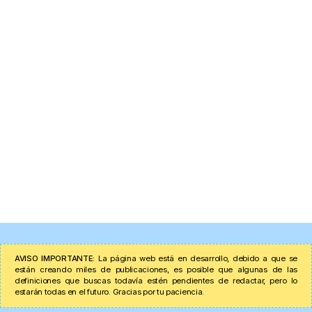
AVISO IMPORTANTE:
La página web está en desarrollo, debido a que se
están creando miles de publicaciones, es posible que algunas de las
definiciones que buscas todavía estén pendientes de redactar, pero lo
estarán todas en el futuro. Gracias por tu paciencia.