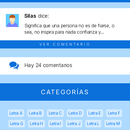
Silas
dice:
Significa que una persona no es de fiarse, o
sea, no inspira para nada confianza y...
VER COMENTARIO
Hay
24 comentarios
CATEGORÍAS
Letra A
Letra B
Letra C
Letra D
Letra E
Letra F
Letra G
Letra H
Letra I
Letra J
Letra L
Letra M