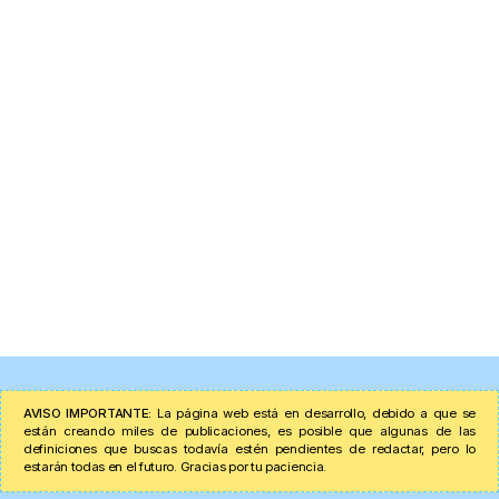
AVISO IMPORTANTE:
La página web está en desarrollo, debido a que se
están creando miles de publicaciones, es posible que algunas de las
definiciones que buscas todavía estén pendientes de redactar, pero lo
estarán todas en el futuro. Gracias por tu paciencia.