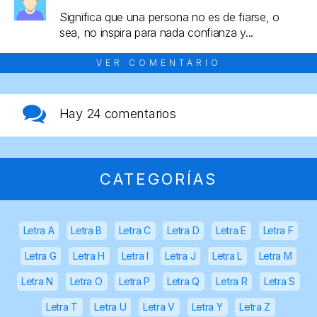
Significa que una persona no es de fiarse, o
sea, no inspira para nada confianza y...
VER COMENTARIO
Hay
24 comentarios
CATEGORÍAS
Letra A
Letra B
Letra C
Letra D
Letra E
Letra F
Letra G
Letra H
Letra I
Letra J
Letra L
Letra M
Letra N
Letra O
Letra P
Letra Q
Letra R
Letra S
Letra T
Letra U
Letra V
Letra Y
Letra Z