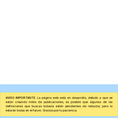
AVISO IMPORTANTE:
La página web está en desarrollo, debido a que se
están creando miles de publicaciones, es posible que algunas de las
definiciones que buscas todavía estén pendientes de redactar, pero lo
estarán todas en el futuro. Gracias por tu paciencia.