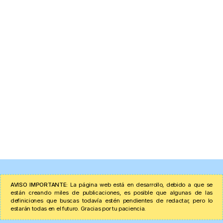
AVISO IMPORTANTE:
La página web está en desarrollo, debido a que se
están creando miles de publicaciones, es posible que algunas de las
definiciones que buscas todavía estén pendientes de redactar, pero lo
estarán todas en el futuro. Gracias por tu paciencia.