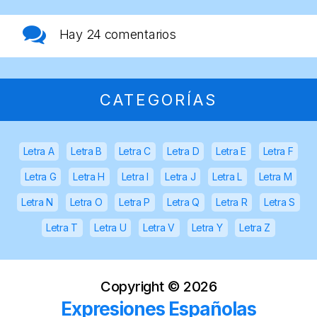
Hay
24 comentarios
CATEGORÍAS
Letra A
Letra B
Letra C
Letra D
Letra E
Letra F
Letra G
Letra H
Letra I
Letra J
Letra L
Letra M
Letra N
Letra O
Letra P
Letra Q
Letra R
Letra S
Letra T
Letra U
Letra V
Letra Y
Letra Z
Copyright ©
2026
Expresiones Españolas