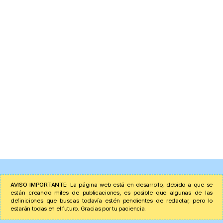
AVISO IMPORTANTE:
La página web está en desarrollo, debido a que se
están creando miles de publicaciones, es posible que algunas de las
definiciones que buscas todavía estén pendientes de redactar, pero lo
estarán todas en el futuro. Gracias por tu paciencia.