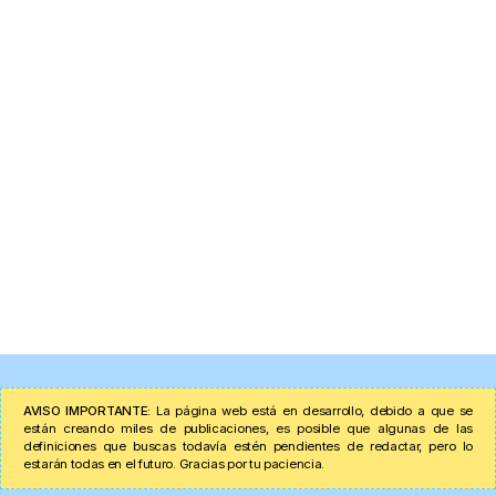
AVISO IMPORTANTE:
La página web está en desarrollo, debido a que se
están creando miles de publicaciones, es posible que algunas de las
definiciones que buscas todavía estén pendientes de redactar, pero lo
estarán todas en el futuro. Gracias por tu paciencia.