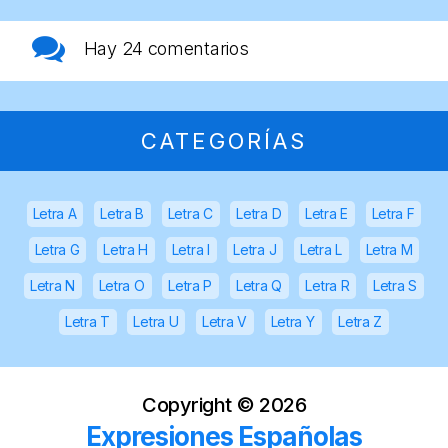
Hay
24 comentarios
CATEGORÍAS
Letra A
Letra B
Letra C
Letra D
Letra E
Letra F
Letra G
Letra H
Letra I
Letra J
Letra L
Letra M
Letra N
Letra O
Letra P
Letra Q
Letra R
Letra S
Letra T
Letra U
Letra V
Letra Y
Letra Z
Copyright ©
2026
Expresiones Españolas