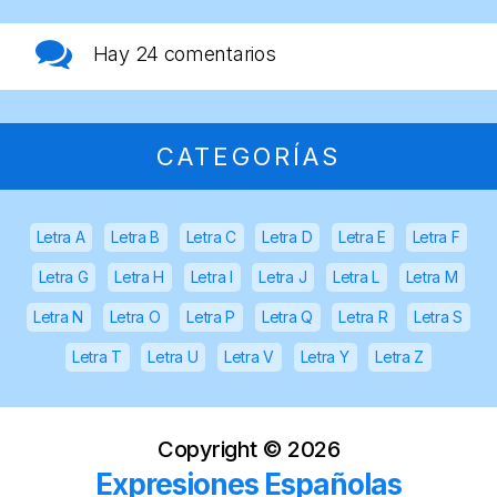
Hay
24 comentarios
CATEGORÍAS
Letra A
Letra B
Letra C
Letra D
Letra E
Letra F
Letra G
Letra H
Letra I
Letra J
Letra L
Letra M
Letra N
Letra O
Letra P
Letra Q
Letra R
Letra S
Letra T
Letra U
Letra V
Letra Y
Letra Z
Copyright ©
2026
Expresiones Españolas