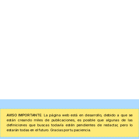
AVISO IMPORTANTE:
La página web está en desarrollo, debido a que se
están creando miles de publicaciones, es posible que algunas de las
definiciones que buscas todavía estén pendientes de redactar, pero lo
estarán todas en el futuro. Gracias por tu paciencia.