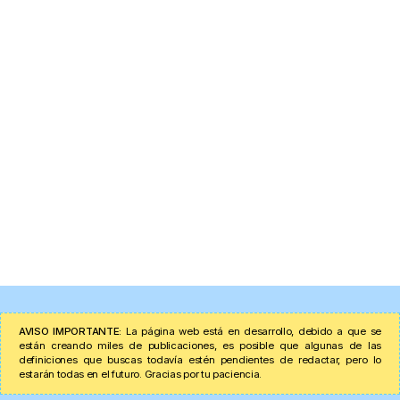
AVISO IMPORTANTE:
La página web está en desarrollo, debido a que se
están creando miles de publicaciones, es posible que algunas de las
definiciones que buscas todavía estén pendientes de redactar, pero lo
estarán todas en el futuro. Gracias por tu paciencia.