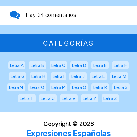
Hay
24 comentarios
CATEGORÍAS
Letra A
Letra B
Letra C
Letra D
Letra E
Letra F
Letra G
Letra H
Letra I
Letra J
Letra L
Letra M
Letra N
Letra O
Letra P
Letra Q
Letra R
Letra S
Letra T
Letra U
Letra V
Letra Y
Letra Z
Copyright ©
2026
Expresiones Españolas