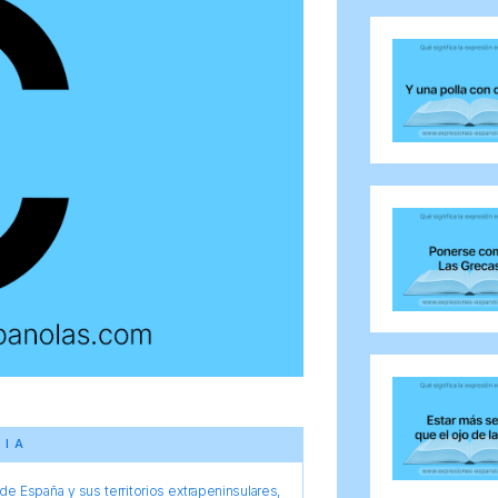
CIA
e España y sus territorios extrapeninsulares,