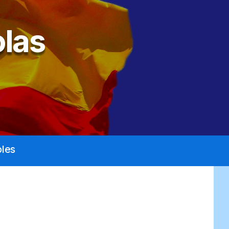
las
les