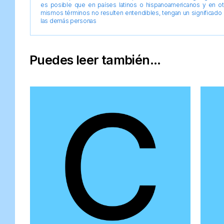
es posible que en países latinos o hispanoamericanos y en o
mismos términos no resulten entendibles, tengan un significado 
las demás personas
Puedes leer también...