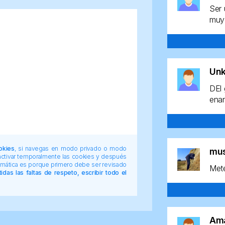
Ser 
muy 
Un
DEl 
enan
okies
, si navegas en modo privado o modo
mu
 activar temporalmente las cookies y después
tomática es porque primero debe ser revisado
Mete
das las faltas de respeto, escribir todo el
Am