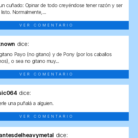
un cuñado: Opinar de todo creyéndose tener razón y ser
listo. Normalmente,...
VER COMENTARIO
known
dice:
gitano Payo (no gitano) y de Pony (por los caballos
os), o sea no gitano muy...
VER COMENTARIO
sic064
dice:
rle una puñalá a alguien.
VER COMENTARIO
antesdelheavymetal
dice: