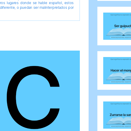
tros lugares donde se hable español, estos
diferente, o puedan ser malinterpretados por