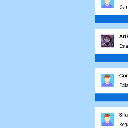
Se r
Ar
Esta
Co
Foll
Sil
Rega