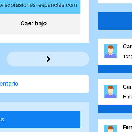
Caer bajo
Car
Ten
entario
Car
Hace
os
Fe