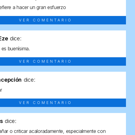
efiere a hacer un gran esfuerzo
VER COMENTARIO
tEze
dice:
 es buenísima.
VER COMENTARIO
ncepción
dice:
ar
VER COMENTARIO
as
dice:
ñar o criticar acaloradamente, especialmente con