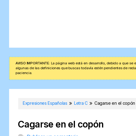
AVISO IMPORTANTE:
La página web está en desarrollo, debido a que se e
algunas de las definiciones que buscas todavía estén pendientes de redacta
paciencia.
Expresiones Españolas
Letra C
Cagarse en el copón
Cagarse en el copón