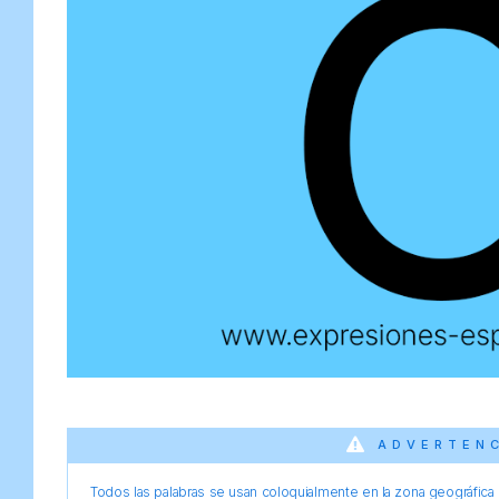
ADVERTEN
Todos las palabras se usan coloquialmente en la zona geográfica d