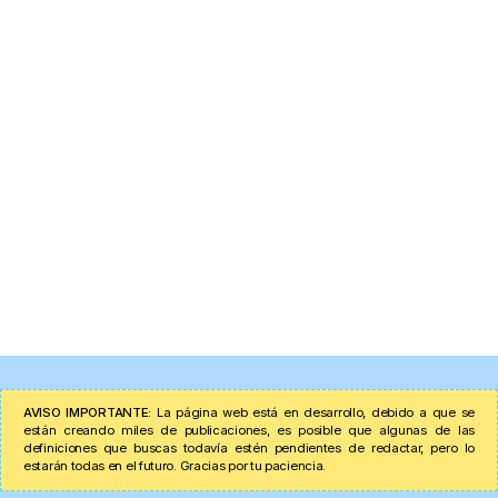
AVISO IMPORTANTE:
La página web está en desarrollo, debido a que se
están creando miles de publicaciones, es posible que algunas de las
definiciones que buscas todavía estén pendientes de redactar, pero lo
estarán todas en el futuro. Gracias por tu paciencia.