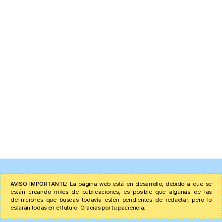
AVISO IMPORTANTE:
La página web está en desarrollo, debido a que se
están creando miles de publicaciones, es posible que algunas de las
definiciones que buscas todavía estén pendientes de redactar, pero lo
estarán todas en el futuro. Gracias por tu paciencia.