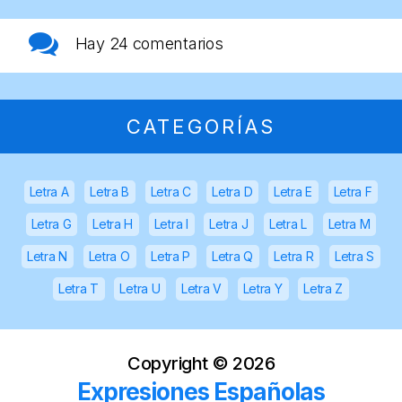
Hay
24 comentarios
CATEGORÍAS
Letra A
Letra B
Letra C
Letra D
Letra E
Letra F
Letra G
Letra H
Letra I
Letra J
Letra L
Letra M
Letra N
Letra O
Letra P
Letra Q
Letra R
Letra S
Letra T
Letra U
Letra V
Letra Y
Letra Z
Copyright ©
2026
Expresiones Españolas