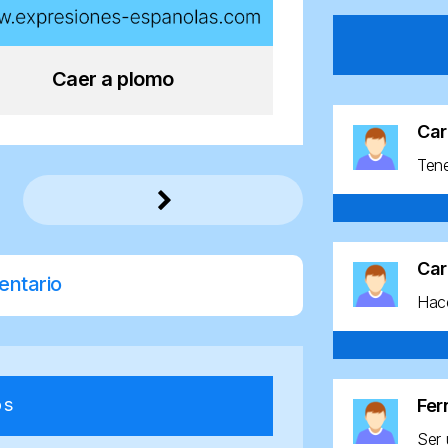
Caer a plomo
Car
Ten
Car
entario
Hace
os
Fe
Ser 