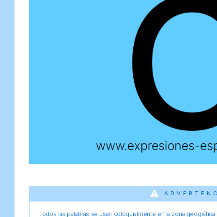
ADVERTEN
Todos las palabras se usan coloquialmente en la zona geográfica d