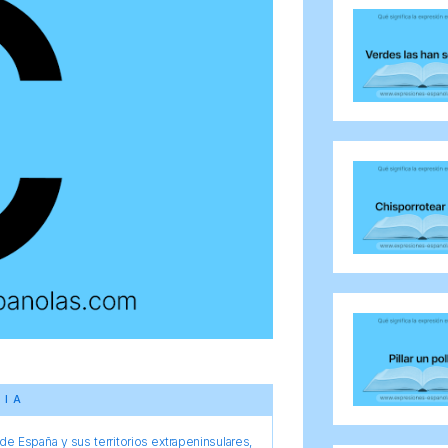
CIA
e España y sus territorios extrapeninsulares,