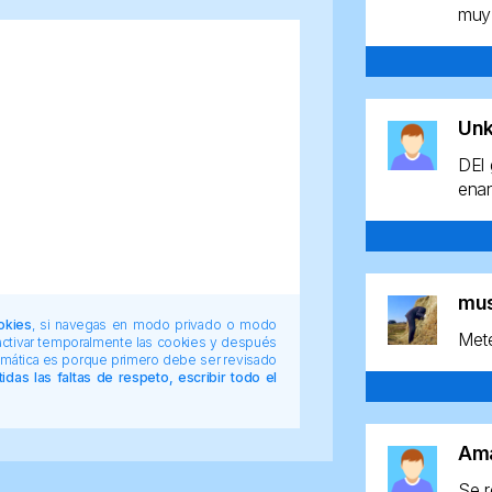
muy 
Un
DEl 
enan
mu
okies
, si navegas en modo privado o modo
Mete
 activar temporalmente las cookies y después
tomática es porque primero debe ser revisado
das las faltas de respeto, escribir todo el
Am
Se r