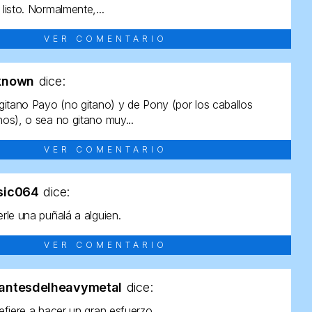
listo. Normalmente,...
VER COMENTARIO
known
dice:
gitano Payo (no gitano) y de Pony (por los caballos
os), o sea no gitano muy...
VER COMENTARIO
sic064
dice:
rle una puñalá a alguien.
VER COMENTARIO
antesdelheavymetal
dice:
efiere a hacer un gran esfuerzo