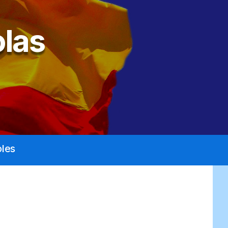
las
les