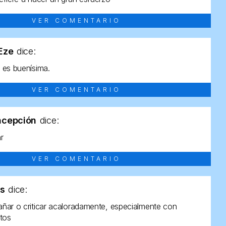
VER COMENTARIO
tEze
dice:
 es buenísima.
VER COMENTARIO
ncepción
dice:
ar
VER COMENTARIO
as
dice:
ñar o criticar acaloradamente, especialmente con
ltos