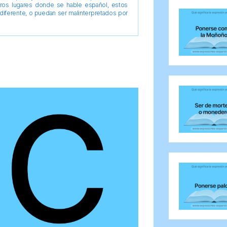
tros lugares donde se hable español, estos
diferente, o puedan ser malinterpretados por