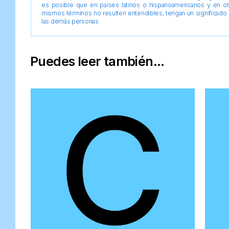
es posible que en países latinos o hispanoamericanos y en o
mismos términos no resulten entendibles, tengan un significado 
las demás personas
Puedes leer también...