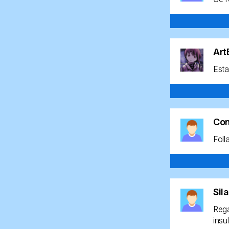
Ar
Esta
Co
Foll
Sil
Rega
insu