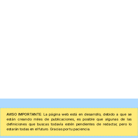
AVISO IMPORTANTE:
La página web está en desarrollo, debido a que se
están creando miles de publicaciones, es posible que algunas de las
definiciones que buscas todavía estén pendientes de redactar, pero lo
estarán todas en el futuro. Gracias por tu paciencia.