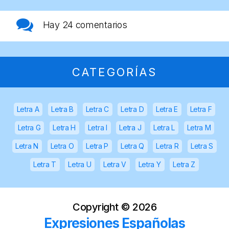
Hay
24 comentarios
CATEGORÍAS
Letra A
Letra B
Letra C
Letra D
Letra E
Letra F
Letra G
Letra H
Letra I
Letra J
Letra L
Letra M
Letra N
Letra O
Letra P
Letra Q
Letra R
Letra S
Letra T
Letra U
Letra V
Letra Y
Letra Z
Copyright ©
2026
Expresiones Españolas