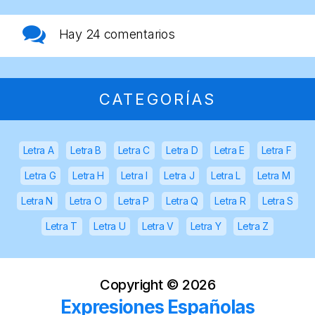
Hay
24 comentarios
CATEGORÍAS
Letra A
Letra B
Letra C
Letra D
Letra E
Letra F
Letra G
Letra H
Letra I
Letra J
Letra L
Letra M
Letra N
Letra O
Letra P
Letra Q
Letra R
Letra S
Letra T
Letra U
Letra V
Letra Y
Letra Z
Copyright ©
2026
Expresiones Españolas