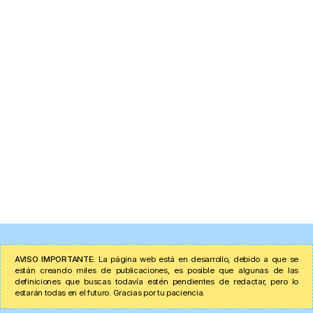
AVISO IMPORTANTE:
La página web está en desarrollo, debido a que se
están creando miles de publicaciones, es posible que algunas de las
definiciones que buscas todavía estén pendientes de redactar, pero lo
estarán todas en el futuro. Gracias por tu paciencia.