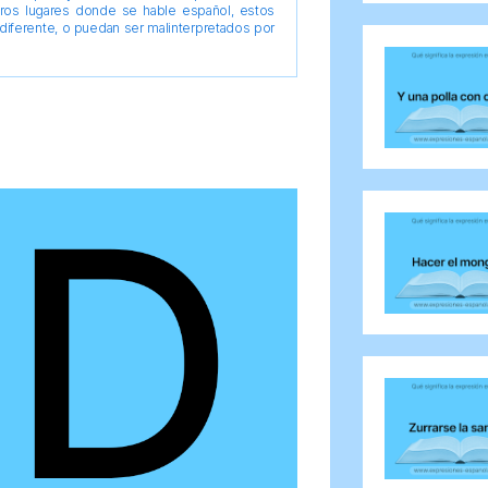
tros lugares donde se hable español, estos
diferente, o puedan ser malinterpretados por