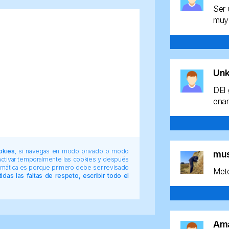
Ser 
muy 
Un
DEl 
enan
okies
, si navegas en modo privado o modo
mu
 activar temporalmente las cookies y después
tomática es porque primero debe ser revisado
Mete
das las faltas de respeto, escribir todo el
Am