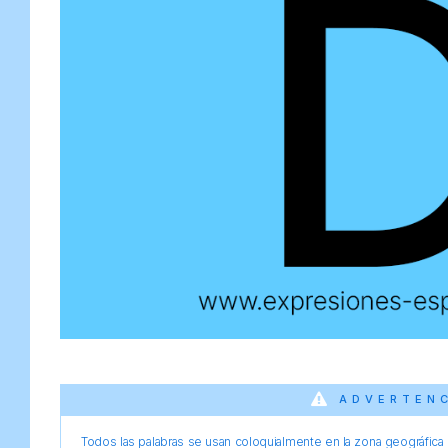
ADVERTEN
Todos las palabras se usan coloquialmente en la zona geográfica d