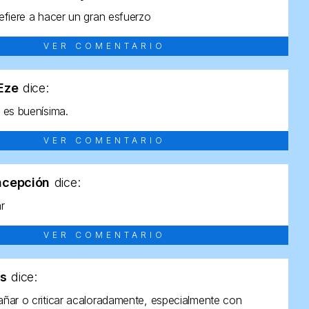
efiere a hacer un gran esfuerzo
VER COMENTARIO
tEze
dice:
 es buenísima.
VER COMENTARIO
ncepción
dice:
ar
VER COMENTARIO
as
dice:
ñar o criticar acaloradamente, especialmente con