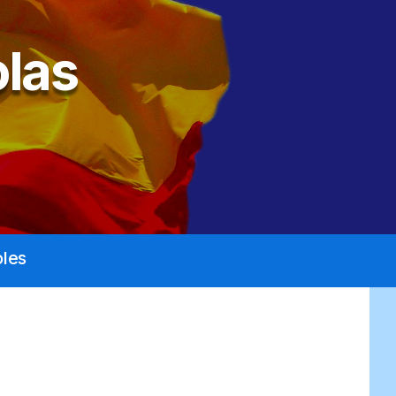
las
les