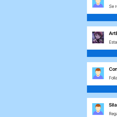
Se r
Ar
Esta
Co
Foll
Sil
Rega