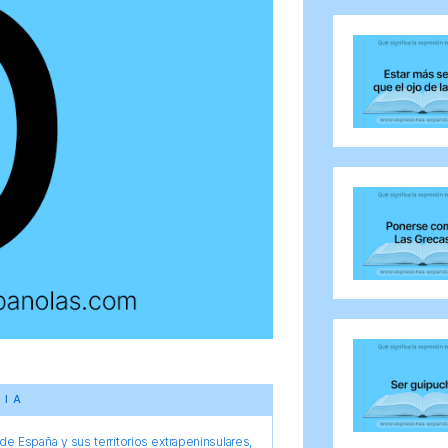
CIA
e España y sus territorios extrapeninsulares,