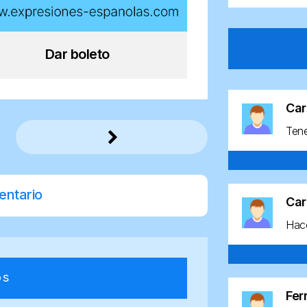
Dar boleto
Car
Ten
entario
Car
Hace
os
Fe