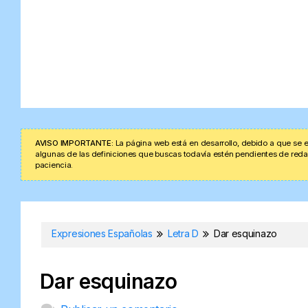
AVISO IMPORTANTE:
La página web está en desarrollo, debido a que se e
algunas de las definiciones que buscas todavía estén pendientes de redacta
paciencia.
Expresiones Españolas
Letra D
Dar esquinazo
Dar esquinazo