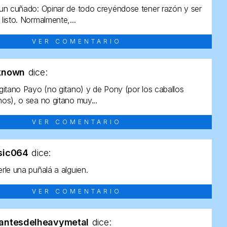
un cuñado: Opinar de todo creyéndose tener razón y ser
listo. Normalmente,...
VER COMENTARIO
known
dice:
gitano Payo (no gitano) y de Pony (por los caballos
os), o sea no gitano muy...
VER COMENTARIO
sic064
dice:
rle una puñalá a alguien.
VER COMENTARIO
antesdelheavymetal
dice: