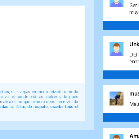
Ser 
muy 
Un
DEl 
enan
okies
, si navegas en modo privado o modo
mu
 activar temporalmente las cookies y después
tomática es porque primero debe ser revisado
Mete
das las faltas de respeto, escribir todo el
Am