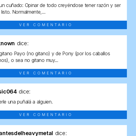
un cuñado: Opinar de todo creyéndose tener razón y ser
listo. Normalmente,...
VER COMENTARIO
known
dice:
gitano Payo (no gitano) y de Pony (por los caballos
os), o sea no gitano muy...
VER COMENTARIO
sic064
dice:
rle una puñalá a alguien.
VER COMENTARIO
antesdelheavymetal
dice: