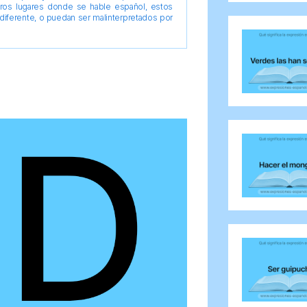
tros lugares donde se hable español, estos
diferente, o puedan ser malinterpretados por