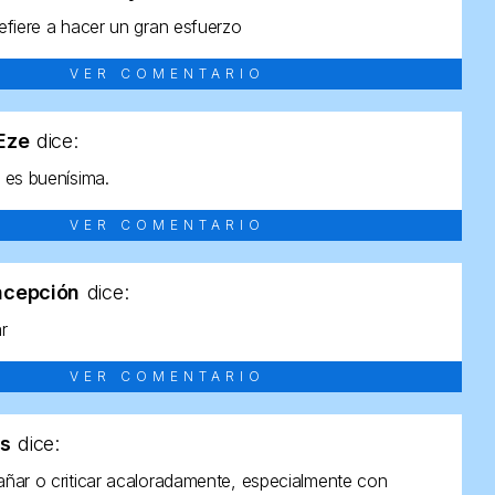
efiere a hacer un gran esfuerzo
VER COMENTARIO
tEze
dice:
 es buenísima.
VER COMENTARIO
ncepción
dice:
ar
VER COMENTARIO
as
dice:
ñar o criticar acaloradamente, especialmente con