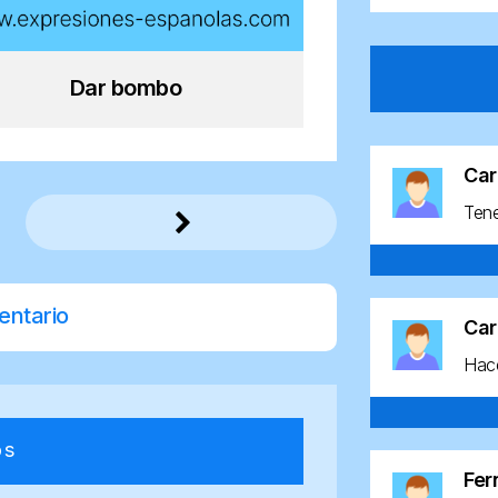
Dar bombo
Car
Ten
entario
Car
Hace
os
Fe