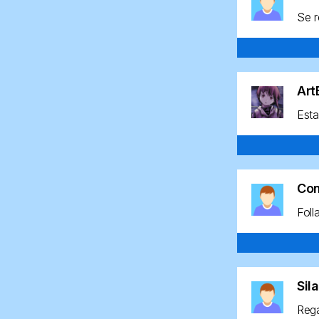
Se r
Ar
Esta
Co
Foll
Sil
Rega