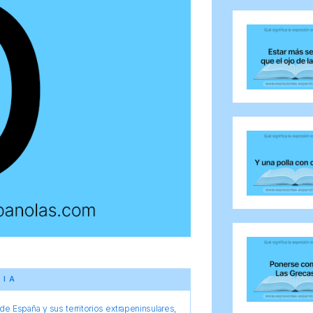
CIA
e España y sus territorios extrapeninsulares,