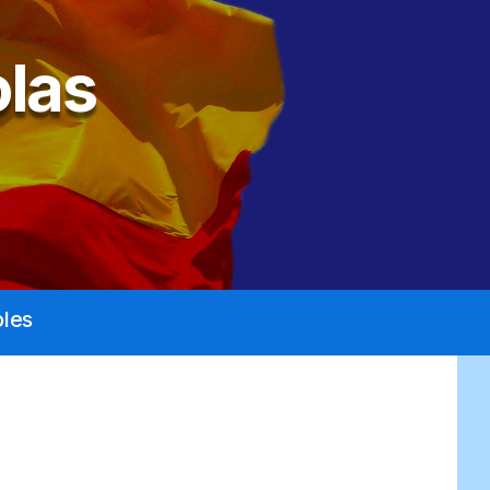
las
les