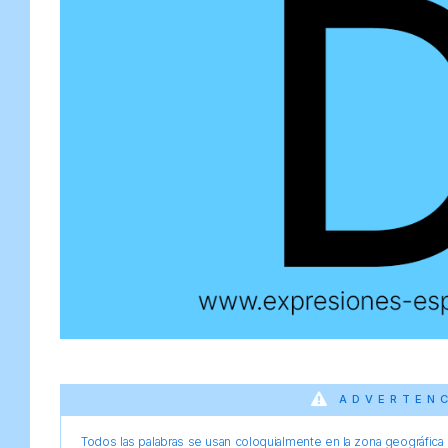
ADVERTEN
Todos las palabras se usan coloquialmente en la zona geográfica d