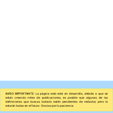
AVISO IMPORTANTE:
La página web está en desarrollo, debido a que se
están creando miles de publicaciones, es posible que algunas de las
definiciones que buscas todavía estén pendientes de redactar, pero lo
estarán todas en el futuro. Gracias por tu paciencia.