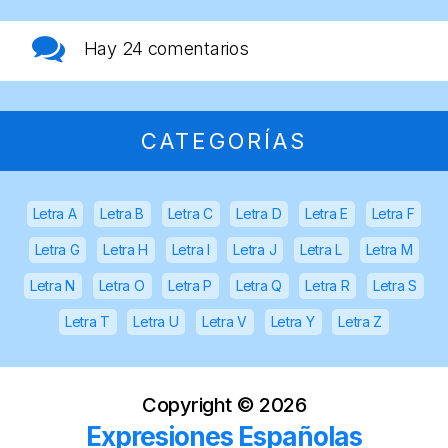
Hay
24 comentarios
CATEGORÍAS
Letra A
Letra B
Letra C
Letra D
Letra E
Letra F
Letra G
Letra H
Letra I
Letra J
Letra L
Letra M
Letra N
Letra O
Letra P
Letra Q
Letra R
Letra S
Letra T
Letra U
Letra V
Letra Y
Letra Z
Copyright ©
2026
Expresiones Españolas