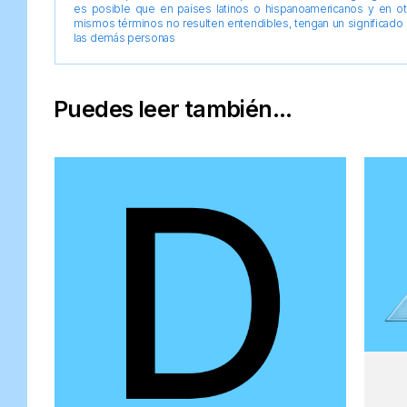
es posible que en países latinos o hispanoamericanos y en o
mismos términos no resulten entendibles, tengan un significado 
las demás personas
Puedes leer también...