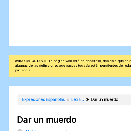
AVISO IMPORTANTE:
La página web está en desarrollo, debido a que se e
algunas de las definiciones que buscas todavía estén pendientes de redacta
paciencia.
Expresiones Españolas
Letra D
Dar un muerdo
Dar un muerdo