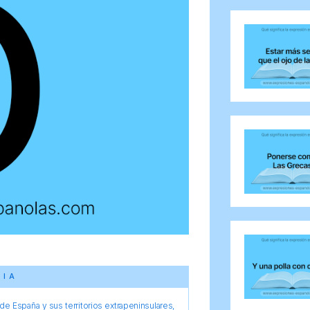
CIA
e España y sus territorios extrapeninsulares,