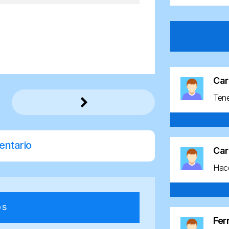
Car
Ten
entario
Car
Hace
os
Fe