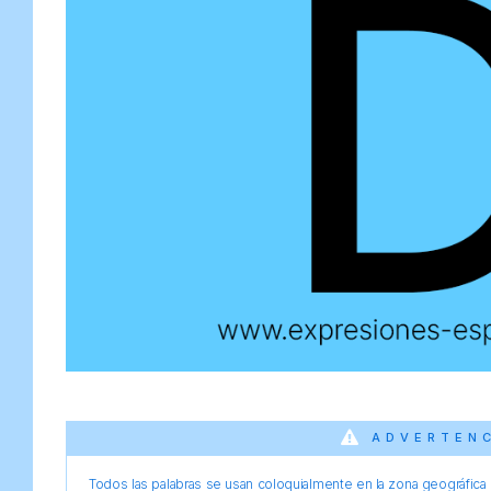
ADVERTEN
Todos las palabras se usan coloquialmente en la zona geográfica d