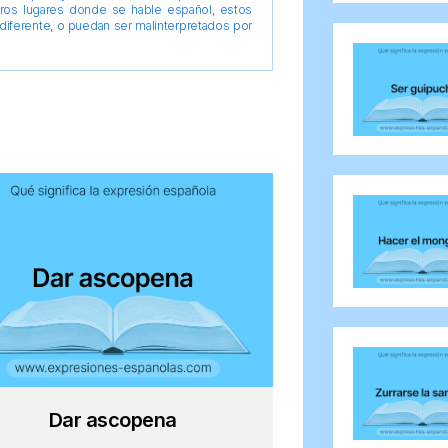
tros lugares donde se hable español, estos
diferente, o puedan ser malinterpretados por
Dar ascopena