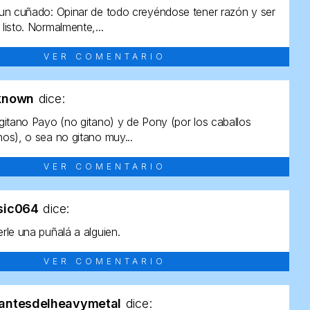
un cuñado: Opinar de todo creyéndose tener razón y ser
listo. Normalmente,...
VER COMENTARIO
known
dice:
gitano Payo (no gitano) y de Pony (por los caballos
os), o sea no gitano muy...
VER COMENTARIO
sic064
dice:
rle una puñalá a alguien.
VER COMENTARIO
antesdelheavymetal
dice: