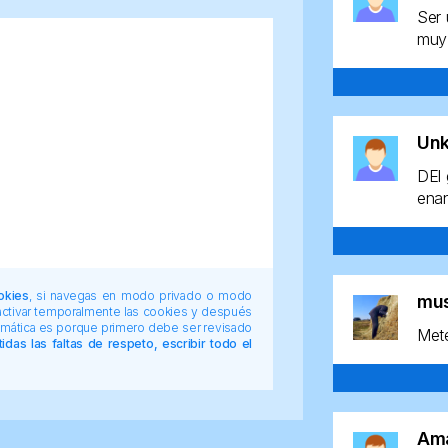
Ser 
muy 
Un
DEl 
enan
okies
, si navegas en modo privado o modo
mu
 activar temporalmente las cookies y después
tomática es porque primero debe ser revisado
Mete
das las faltas de respeto, escribir todo el
Am