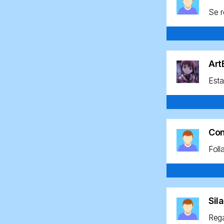
Se r
Ar
Esta
Co
Foll
Sil
Rega