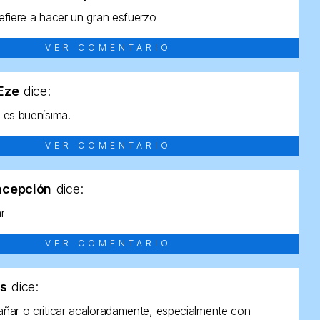
efiere a hacer un gran esfuerzo
VER COMENTARIO
tEze
dice:
 es buenísima.
VER COMENTARIO
ncepción
dice:
ar
VER COMENTARIO
as
dice:
ñar o criticar acaloradamente, especialmente con