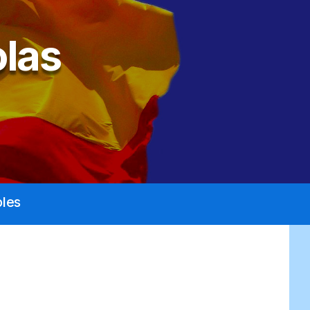
las
les