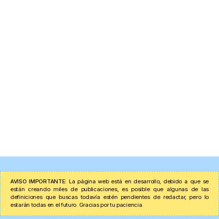
AVISO IMPORTANTE:
La página web está en desarrollo, debido a que se
están creando miles de publicaciones, es posible que algunas de las
definiciones que buscas todavía estén pendientes de redactar, pero lo
estarán todas en el futuro. Gracias por tu paciencia.