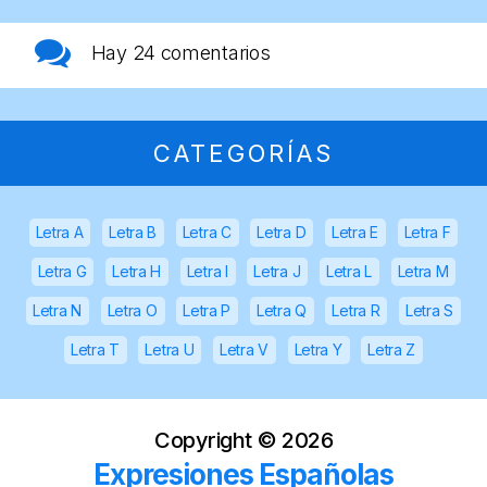
Hay
24 comentarios
CATEGORÍAS
Letra A
Letra B
Letra C
Letra D
Letra E
Letra F
Letra G
Letra H
Letra I
Letra J
Letra L
Letra M
Letra N
Letra O
Letra P
Letra Q
Letra R
Letra S
Letra T
Letra U
Letra V
Letra Y
Letra Z
Copyright ©
2026
Expresiones Españolas