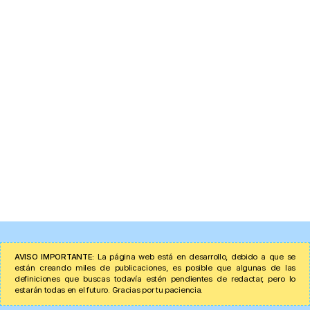
AVISO IMPORTANTE:
La página web está en desarrollo, debido a que se
están creando miles de publicaciones, es posible que algunas de las
definiciones que buscas todavía estén pendientes de redactar, pero lo
estarán todas en el futuro. Gracias por tu paciencia.