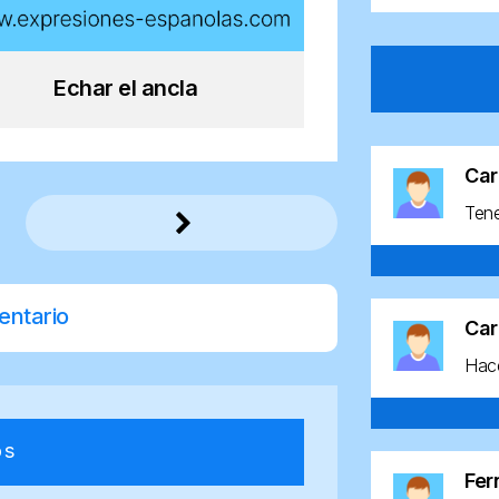
Echar el ancla
Car
Ten
entario
Car
Hace
os
Fe