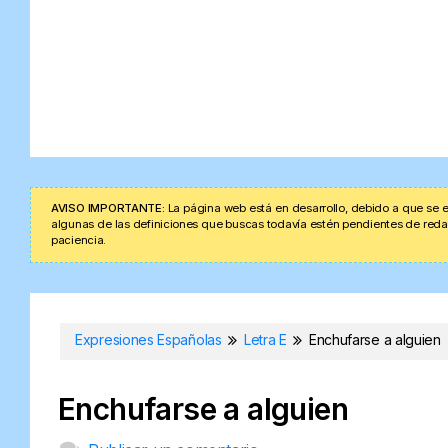
AVISO IMPORTANTE:
La página web está en desarrollo, debido a que se e
algunas de las definiciones que buscas todavía estén pendientes de redacta
paciencia.
Expresiones Españolas
Letra E
Enchufarse a alguien
Enchufarse a alguien