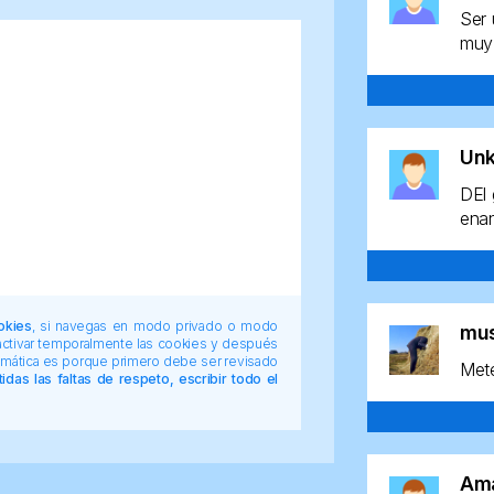
Ser 
muy 
Un
DEl 
enan
okies
, si navegas en modo privado o modo
mu
 activar temporalmente las cookies y después
tomática es porque primero debe ser revisado
Mete
das las faltas de respeto, escribir todo el
Am