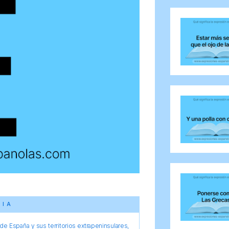
CIA
e España y sus territorios extrapeninsulares,