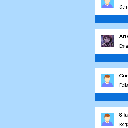
Se r
Ar
Esta
Co
Foll
Sil
Rega