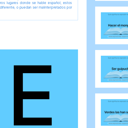
tros lugares donde se hable español, estos
diferente, o puedan ser malinterpretados por