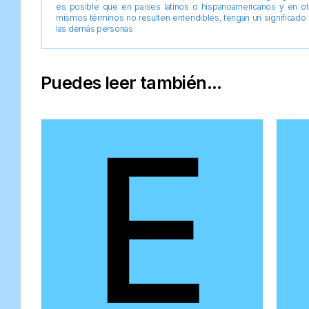
es posible que en países latinos o hispanoamericanos y en o
mismos términos no resulten entendibles, tengan un significado 
las demás personas
Puedes leer también...