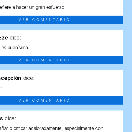
efiere a hacer un gran esfuerzo
VER COMENTARIO
tEze
dice:
 es buenísima.
VER COMENTARIO
ncepción
dice:
ar
VER COMENTARIO
as
dice:
ñar o criticar acaloradamente, especialmente con