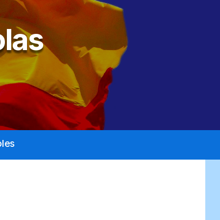
las
les