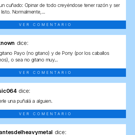
un cuñado: Opinar de todo creyéndose tener razón y ser
listo. Normalmente,...
VER COMENTARIO
known
dice:
gitano Payo (no gitano) y de Pony (por los caballos
os), o sea no gitano muy...
VER COMENTARIO
sic064
dice:
rle una puñalá a alguien.
VER COMENTARIO
antesdelheavymetal
dice: