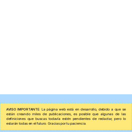
AVISO IMPORTANTE:
La página web está en desarrollo, debido a que se
están creando miles de publicaciones, es posible que algunas de las
definiciones que buscas todavía estén pendientes de redactar, pero lo
estarán todas en el futuro. Gracias por tu paciencia.