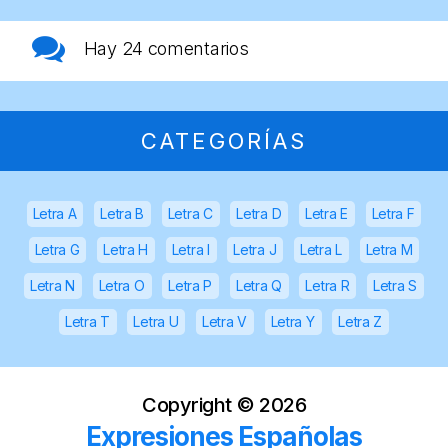
Hay
24 comentarios
CATEGORÍAS
Letra A
Letra B
Letra C
Letra D
Letra E
Letra F
Letra G
Letra H
Letra I
Letra J
Letra L
Letra M
Letra N
Letra O
Letra P
Letra Q
Letra R
Letra S
Letra T
Letra U
Letra V
Letra Y
Letra Z
Copyright ©
2026
Expresiones Españolas