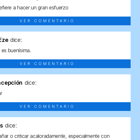
efiere a hacer un gran esfuerzo
VER COMENTARIO
tEze
dice:
 es buenísima.
VER COMENTARIO
ncepción
dice:
ar
VER COMENTARIO
as
dice:
ñar o criticar acaloradamente, especialmente con