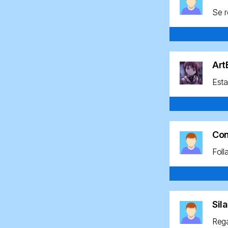
Se r
Ar
Esta
Co
Foll
Sil
Rega