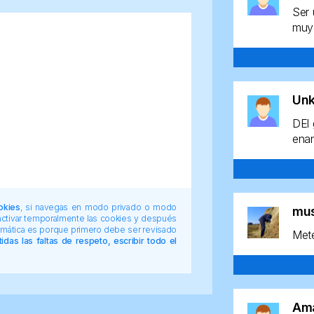
Ser 
muy 
Un
DEl 
enan
okies
, si navegas en modo privado o modo
mu
 activar temporalmente las cookies y después
tomática es porque primero debe ser revisado
Mete
das las faltas de respeto, escribir todo el
Am