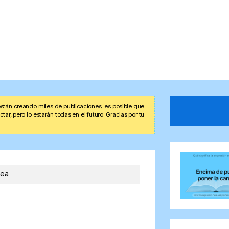
stán creando miles de publicaciones, es posible que
r, pero lo estarán todas en el futuro. Gracias por tu
nea