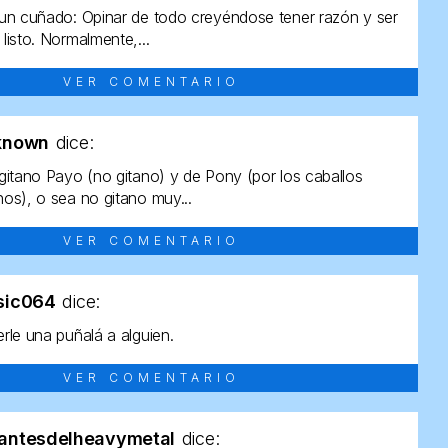
un cuñado: Opinar de todo creyéndose tener razón y ser
listo. Normalmente,...
VER COMENTARIO
known
dice:
gitano Payo (no gitano) y de Pony (por los caballos
os), o sea no gitano muy...
VER COMENTARIO
sic064
dice:
rle una puñalá a alguien.
VER COMENTARIO
antesdelheavymetal
dice: