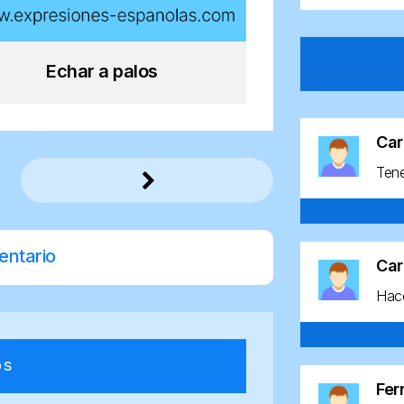
Echar a palos
Car
Ten
entario
Car
Hace
os
Fe