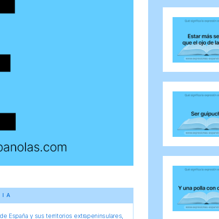
CIA
e España y sus territorios extrapeninsulares,