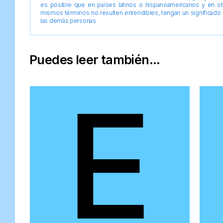
es posible que en países latinos o hispanoamericanos y en o
mismos términos no resulten entendibles, tengan un significado 
las demás personas
Puedes leer también...