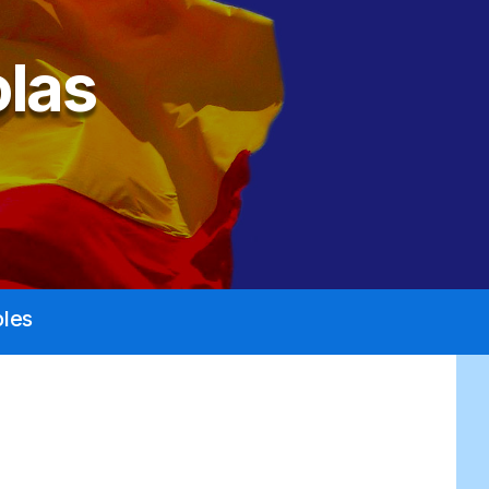
las
les