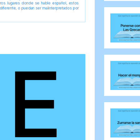
tros lugares donde se hable español, estos
diferente, o puedan ser malinterpretados por