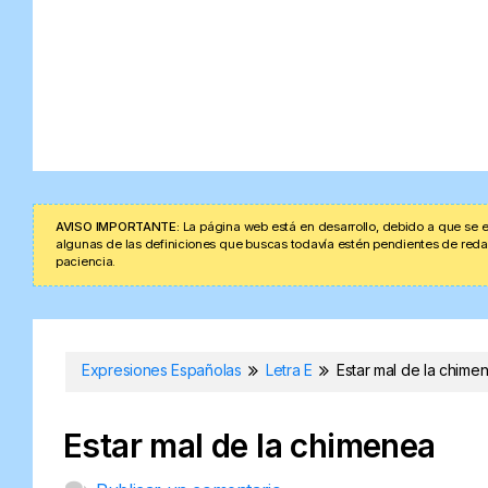
AVISO IMPORTANTE:
La página web está en desarrollo, debido a que se e
algunas de las definiciones que buscas todavía estén pendientes de redacta
paciencia.
Expresiones Españolas
Letra E
Estar mal de la chime
Estar mal de la chimenea