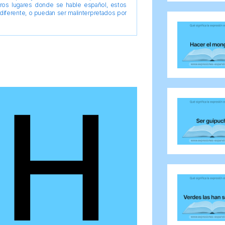
tros lugares donde se hable español, estos
diferente, o puedan ser malinterpretados por