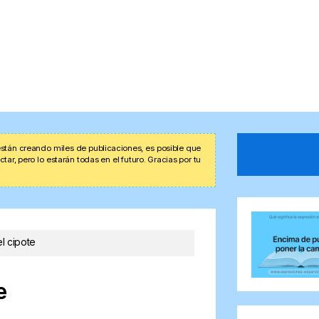
stán creando miles de publicaciones, es posible que
r, pero lo estarán todas en el futuro. Gracias por tu
l cipote
e