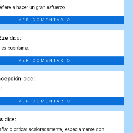
efiere a hacer un gran esfuerzo
VER COMENTARIO
tEze
dice:
 es buenísima.
VER COMENTARIO
ncepción
dice:
ar
VER COMENTARIO
as
dice:
ñar o criticar acaloradamente, especialmente con