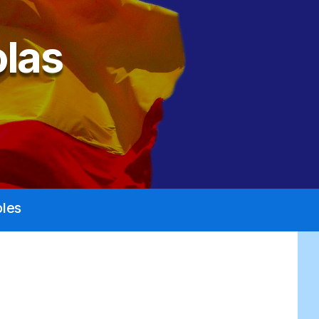
las
les