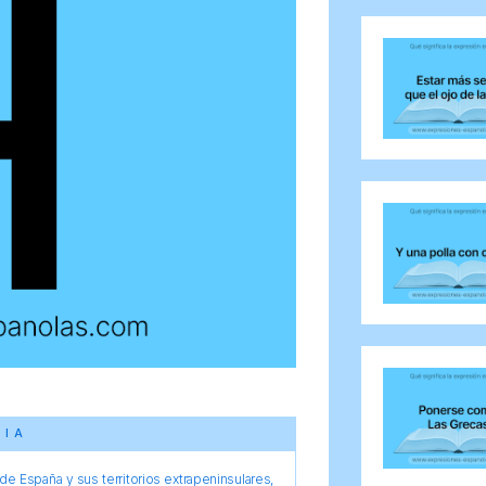
CIA
e España y sus territorios extrapeninsulares,