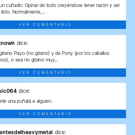
un cuñado: Opinar de todo creyéndose tener razón y ser
listo. Normalmente,...
VER COMENTARIO
known
dice:
gitano Payo (no gitano) y de Pony (por los caballos
os), o sea no gitano muy...
VER COMENTARIO
sic064
dice:
rle una puñalá a alguien.
VER COMENTARIO
antesdelheavymetal
dice: