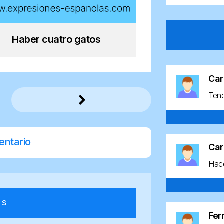
Haber cuatro gatos
Car
Ten
entario
Car
Hace
os
Fe