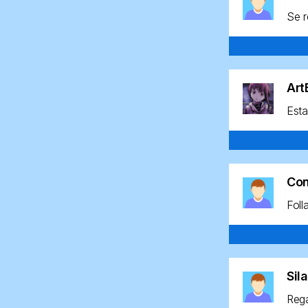
Se r
Ar
Esta
Co
Foll
Sil
Rega