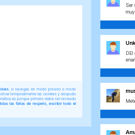
Ser 
muy 
Un
DEl 
enan
okies
, si navegas en modo privado o modo
mu
 activar temporalmente las cookies y después
tomática es porque primero debe ser revisado
Mete
das las faltas de respeto, escribir todo el
Am