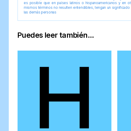
es posible que en países latinos o hispanoamericanos y en o
mismos términos no resulten entendibles, tengan un significado 
las demás personas
Puedes leer también...