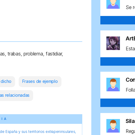
Se r
Ar
Esta
s, trabas, problema, fastidiar,
Co
 dicho
Frases de ejemplo
Foll
as relacionadas
CIA
Sil
Rega
e España y sus territorios extrapeninsulares,