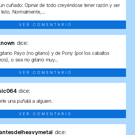
un cuñado: Opinar de todo creyéndose tener razón y ser
listo. Normalmente,...
VER COMENTARIO
known
dice:
gitano Payo (no gitano) y de Pony (por los caballos
os), o sea no gitano muy...
VER COMENTARIO
sic064
dice:
rle una puñalá a alguien.
VER COMENTARIO
antesdelheavymetal
dice: