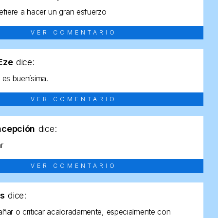
efiere a hacer un gran esfuerzo
VER COMENTARIO
tEze
dice:
 es buenísima.
VER COMENTARIO
ncepción
dice:
ar
VER COMENTARIO
as
dice:
ñar o criticar acaloradamente, especialmente con