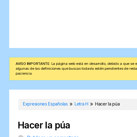
AVISO IMPORTANTE:
La página web está en desarrollo, debido a que se e
algunas de las definiciones que buscas todavía estén pendientes de redacta
paciencia.
Expresiones Españolas
Letra H
Hacer la púa
Hacer la púa