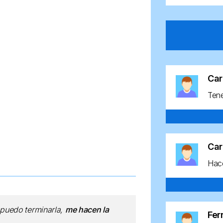
Car
Ten
Car
Hace
 puedo terminarla,
me hacen la
Fe