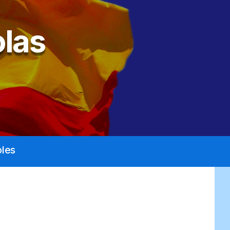
las
les