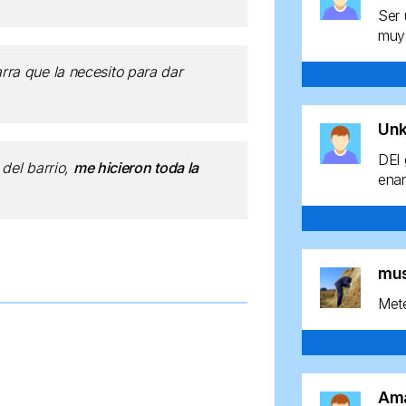
Ser 
muy 
tarra que la necesito para dar
Un
DEl 
del barrio,
me hicieron toda la
enan
mu
Mete
Am