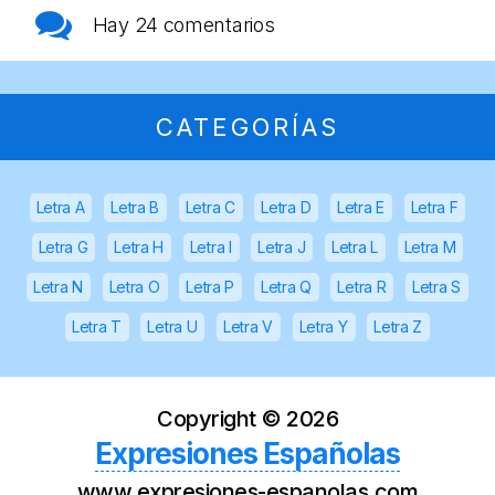
Hay
24 comentarios
CATEGORÍAS
Letra A
Letra B
Letra C
Letra D
Letra E
Letra F
Letra G
Letra H
Letra I
Letra J
Letra L
Letra M
Letra N
Letra O
Letra P
Letra Q
Letra R
Letra S
Letra T
Letra U
Letra V
Letra Y
Letra Z
Copyright ©
2026
Expresiones Españolas
www.expresiones-espanolas.com