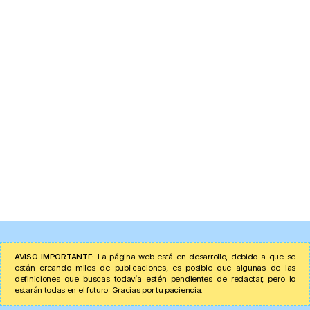
AVISO IMPORTANTE:
La página web está en desarrollo, debido a que se
están creando miles de publicaciones, es posible que algunas de las
definiciones que buscas todavía estén pendientes de redactar, pero lo
estarán todas en el futuro. Gracias por tu paciencia.