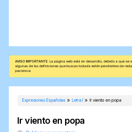
AVISO IMPORTANTE:
La página web está en desarrollo, debido a que se e
algunas de las definiciones que buscas todavía estén pendientes de redacta
paciencia.
Expresiones Españolas
Letra I
Ir viento en popa
Ir viento en popa