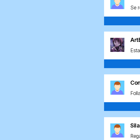
Se r
Ar
Esta
Co
Foll
Sil
Rega