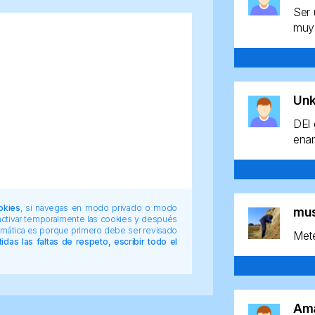
Ser 
muy 
Un
DEl 
enan
okies
, si navegas en modo privado o modo
mu
 activar temporalmente las cookies y después
tomática es porque primero debe ser revisado
Mete
das las faltas de respeto, escribir todo el
Am