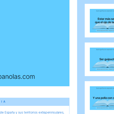
CIA
e España y sus territorios extrapeninsulares,