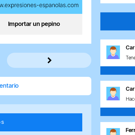
Importar un pepino
Car
Ten
entario
Car
Hace
os
Fe