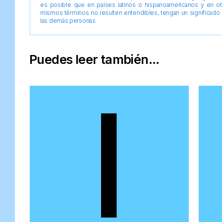
es posible que en países latinos o hispanoamericanos y en o
mismos términos no resulten entendibles, tengan un significado 
las demás personas
Puedes leer también...