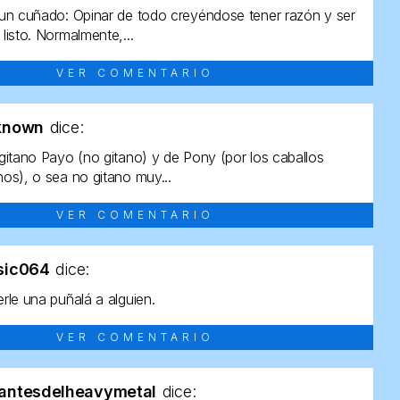
un cuñado: Opinar de todo creyéndose tener razón y ser
listo. Normalmente,...
VER COMENTARIO
known
dice:
gitano Payo (no gitano) y de Pony (por los caballos
os), o sea no gitano muy...
VER COMENTARIO
sic064
dice:
rle una puñalá a alguien.
VER COMENTARIO
antesdelheavymetal
dice: