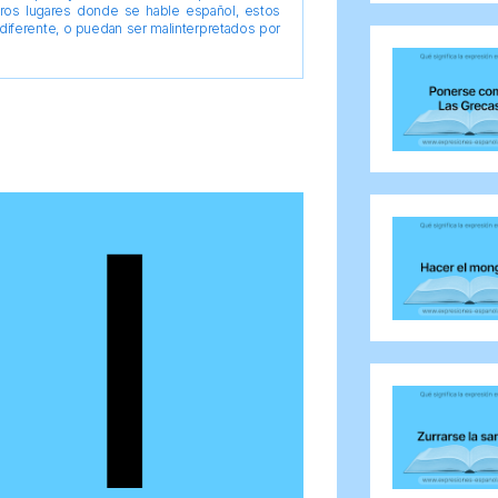
tros lugares donde se hable español, estos
diferente, o puedan ser malinterpretados por