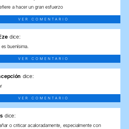
efiere a hacer un gran esfuerzo
VER COMENTARIO
tEze
dice:
 es buenísima.
VER COMENTARIO
ncepción
dice:
ar
VER COMENTARIO
as
dice:
ñar o criticar acaloradamente, especialmente con