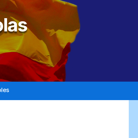
las
les