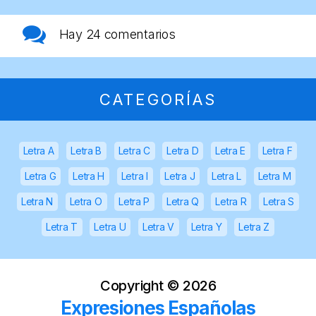
Hay
24 comentarios
CATEGORÍAS
Letra A
Letra B
Letra C
Letra D
Letra E
Letra F
Letra G
Letra H
Letra I
Letra J
Letra L
Letra M
Letra N
Letra O
Letra P
Letra Q
Letra R
Letra S
Letra T
Letra U
Letra V
Letra Y
Letra Z
Copyright ©
2026
Expresiones Españolas