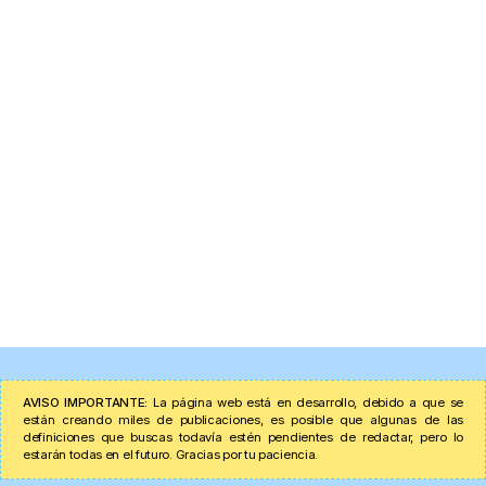
AVISO IMPORTANTE:
La página web está en desarrollo, debido a que se
están creando miles de publicaciones, es posible que algunas de las
definiciones que buscas todavía estén pendientes de redactar, pero lo
estarán todas en el futuro. Gracias por tu paciencia.