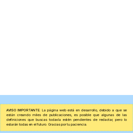
AVISO IMPORTANTE:
La página web está en desarrollo, debido a que se
están creando miles de publicaciones, es posible que algunas de las
definiciones que buscas todavía estén pendientes de redactar, pero lo
estarán todas en el futuro. Gracias por tu paciencia.