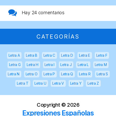
Hay
24 comentarios
CATEGORÍAS
Letra A
Letra B
Letra C
Letra D
Letra E
Letra F
Letra G
Letra H
Letra I
Letra J
Letra L
Letra M
Letra N
Letra O
Letra P
Letra Q
Letra R
Letra S
Letra T
Letra U
Letra V
Letra Y
Letra Z
Copyright ©
2026
Expresiones Españolas