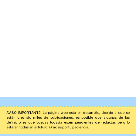
AVISO IMPORTANTE:
La página web está en desarrollo, debido a que se
están creando miles de publicaciones, es posible que algunas de las
definiciones que buscas todavía estén pendientes de redactar, pero lo
estarán todas en el futuro. Gracias por tu paciencia.