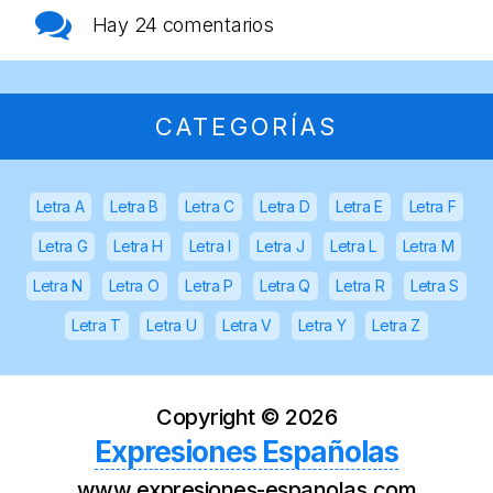
Hay
24 comentarios
CATEGORÍAS
Letra A
Letra B
Letra C
Letra D
Letra E
Letra F
Letra G
Letra H
Letra I
Letra J
Letra L
Letra M
Letra N
Letra O
Letra P
Letra Q
Letra R
Letra S
Letra T
Letra U
Letra V
Letra Y
Letra Z
Copyright ©
2026
Expresiones Españolas
www.expresiones-espanolas.com