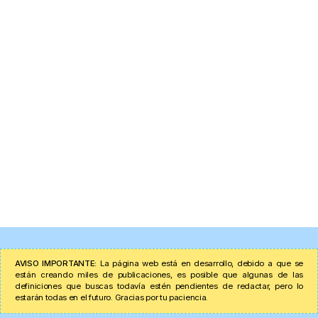
AVISO IMPORTANTE:
La página web está en desarrollo, debido a que se
están creando miles de publicaciones, es posible que algunas de las
definiciones que buscas todavía estén pendientes de redactar, pero lo
estarán todas en el futuro. Gracias por tu paciencia.