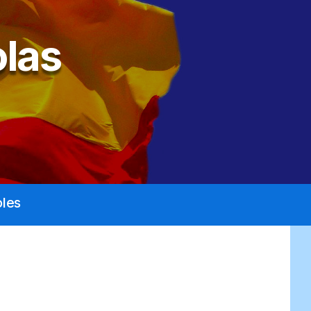
las
les