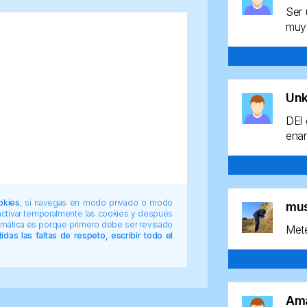
Ser 
muy 
Un
DEl 
enan
okies
, si navegas en modo privado o modo
mu
 activar temporalmente las cookies y después
tomática es porque primero debe ser revisado
Mete
das las faltas de respeto, escribir todo el
Am