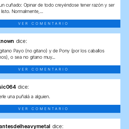
un cuñado: Opinar de todo creyéndose tener razón y ser
listo. Normalmente,...
VER COMENTARIO
known
dice:
gitano Payo (no gitano) y de Pony (por los caballos
os), o sea no gitano muy...
VER COMENTARIO
sic064
dice:
rle una puñalá a alguien.
VER COMENTARIO
antesdelheavymetal
dice: