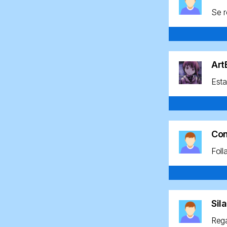
Se r
Ar
Esta
Co
Foll
Sil
Rega