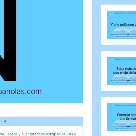
CIA
e España y sus territorios extrapeninsulares,