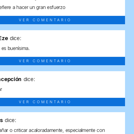
efiere a hacer un gran esfuerzo
VER COMENTARIO
tEze
dice:
 es buenísima.
VER COMENTARIO
ncepción
dice:
ar
VER COMENTARIO
as
dice:
ñar o criticar acaloradamente, especialmente con