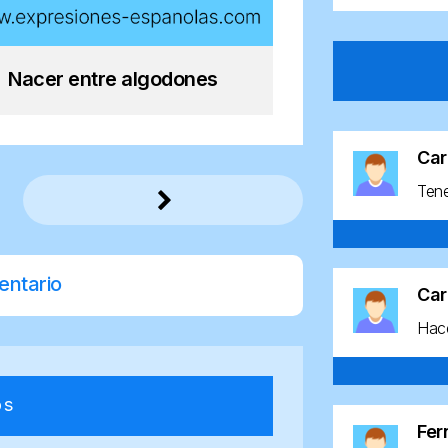
Nacer entre algodones
Car
Ten
entario
Car
Hace
os
Fe