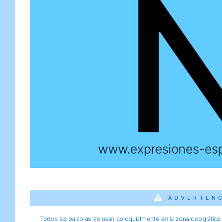
ADVERTEN
Todos las palabras se usan coloquialmente en la zona geográfica d