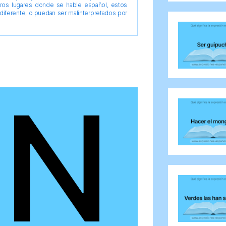
tros lugares donde se hable español, estos
diferente, o puedan ser malinterpretados por