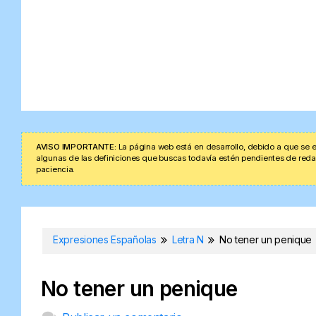
AVISO IMPORTANTE:
La página web está en desarrollo, debido a que se e
algunas de las definiciones que buscas todavía estén pendientes de redacta
paciencia.
Expresiones Españolas
Letra N
No tener un penique
No tener un penique