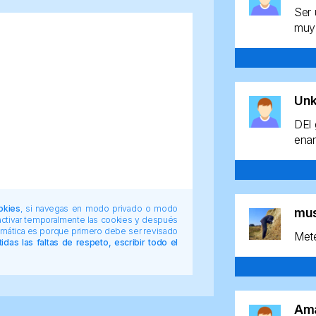
Ser 
muy 
Un
DEl 
enan
okies
, si navegas en modo privado o modo
mu
 activar temporalmente las cookies y después
tomática es porque primero debe ser revisado
Mete
das las faltas de respeto, escribir todo el
Am