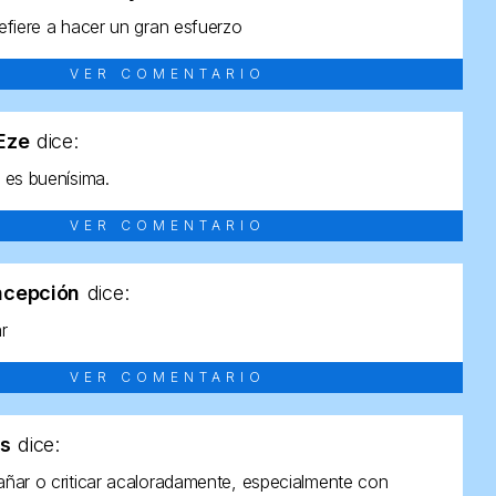
efiere a hacer un gran esfuerzo
VER COMENTARIO
tEze
dice:
 es buenísima.
VER COMENTARIO
ncepción
dice:
ar
VER COMENTARIO
as
dice:
ñar o criticar acaloradamente, especialmente con