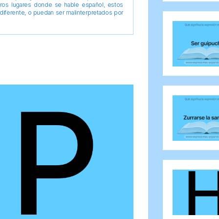
tros lugares donde se hable español, estos
diferente, o puedan ser malinterpretados por