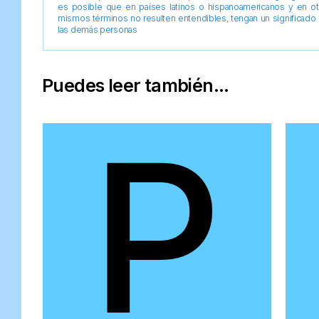
es posible que en países latinos o hispanoamericanos y en o
mismos términos no resulten entendibles, tengan un significado 
las demás personas
Puedes leer también...