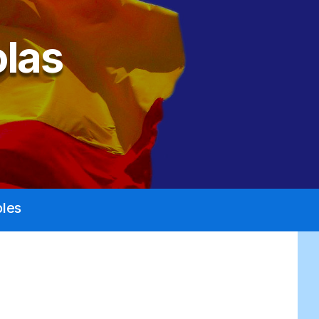
las
les