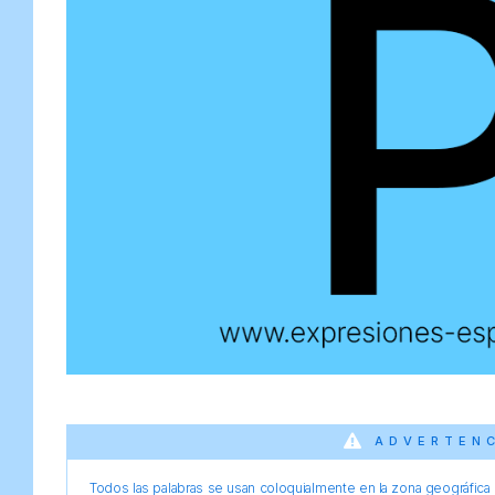
ADVERTEN
Todos las palabras se usan coloquialmente en la zona geográfica d