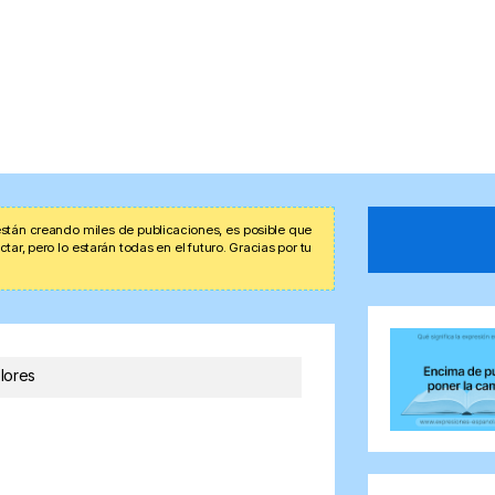
stán creando miles de publicaciones, es posible que
r, pero lo estarán todas en el futuro. Gracias por tu
lores