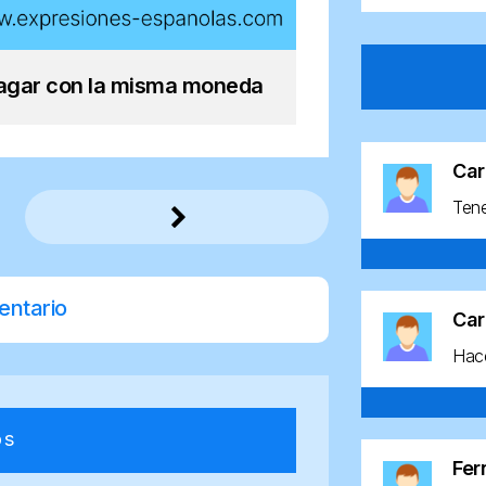
agar con la misma moneda
Car
Ten
entario
Car
Hace
os
Fe