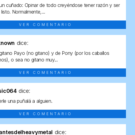
un cuñado: Opinar de todo creyéndose tener razón y ser
listo. Normalmente,...
VER COMENTARIO
known
dice:
gitano Payo (no gitano) y de Pony (por los caballos
os), o sea no gitano muy...
VER COMENTARIO
sic064
dice:
rle una puñalá a alguien.
VER COMENTARIO
antesdelheavymetal
dice: