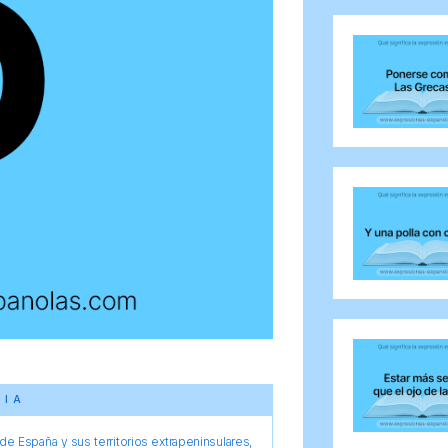
CIA
e España y sus territorios extrapeninsulares,