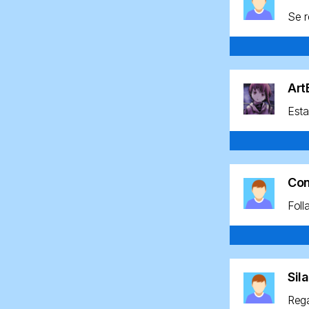
Se r
Ar
Esta
Co
Foll
Sil
Rega