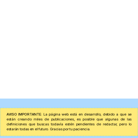
AVISO IMPORTANTE:
La página web está en desarrollo, debido a que se
están creando miles de publicaciones, es posible que algunas de las
definiciones que buscas todavía estén pendientes de redactar, pero lo
estarán todas en el futuro. Gracias por tu paciencia.