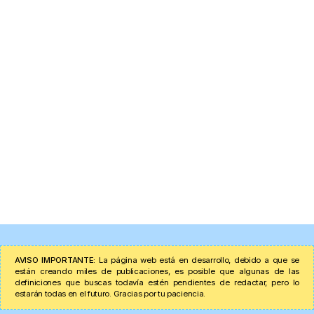
AVISO IMPORTANTE:
La página web está en desarrollo, debido a que se
están creando miles de publicaciones, es posible que algunas de las
definiciones que buscas todavía estén pendientes de redactar, pero lo
estarán todas en el futuro. Gracias por tu paciencia.