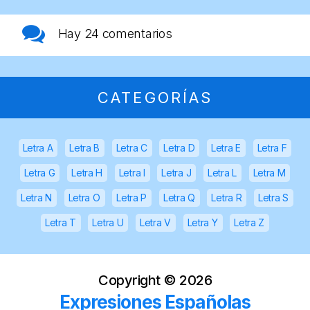
Hay
24 comentarios
CATEGORÍAS
Letra A
Letra B
Letra C
Letra D
Letra E
Letra F
Letra G
Letra H
Letra I
Letra J
Letra L
Letra M
Letra N
Letra O
Letra P
Letra Q
Letra R
Letra S
Letra T
Letra U
Letra V
Letra Y
Letra Z
Copyright ©
2026
Expresiones Españolas