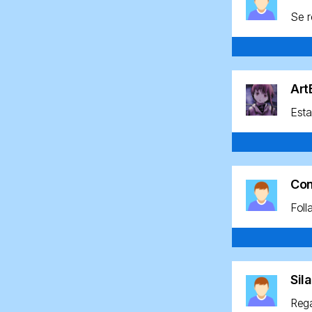
Se r
Ar
Esta
Co
Foll
Sil
Rega