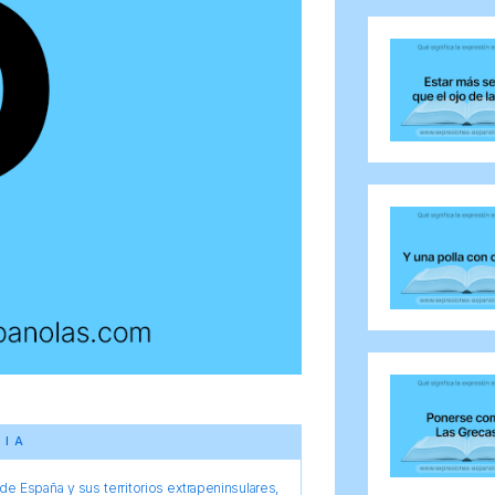
CIA
e España y sus territorios extrapeninsulares,