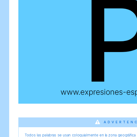
ADVERTEN
Todos las palabras se usan coloquialmente en la zona geográfica d