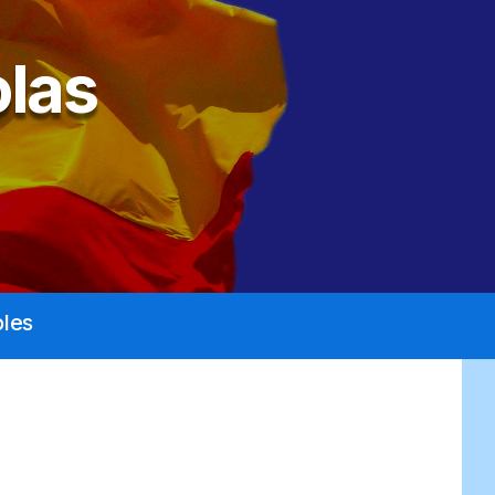
las
les