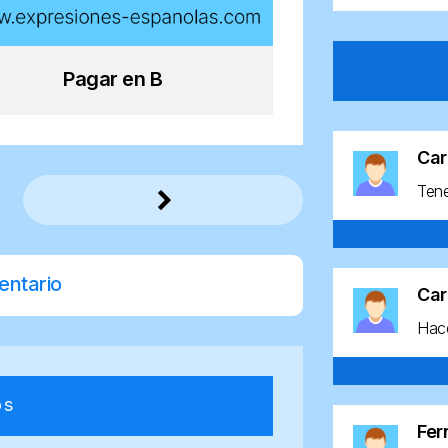
Pagar en B
Car
Ten
entario
Car
Hace
os
Fe