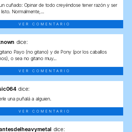
un cuñado: Opinar de todo creyéndose tener razón y ser
listo. Normalmente,...
VER COMENTARIO
known
dice:
gitano Payo (no gitano) y de Pony (por los caballos
os), o sea no gitano muy...
VER COMENTARIO
sic064
dice:
rle una puñalá a alguien.
VER COMENTARIO
antesdelheavymetal
dice: