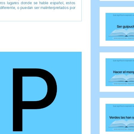
tros lugares donde se hable español, estos
diferente, o puedan ser malinterpretados por