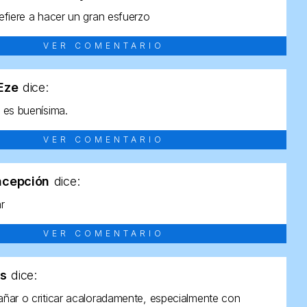
efiere a hacer un gran esfuerzo
VER COMENTARIO
tEze
dice:
 es buenísima.
VER COMENTARIO
ncepción
dice:
ar
VER COMENTARIO
as
dice:
ñar o criticar acaloradamente, especialmente con