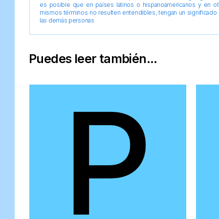
es posible que en países latinos o hispanoamericanos y en o
mismos términos no resulten entendibles, tengan un significado 
las demás personas
Puedes leer también...