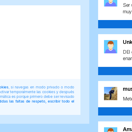
Ser 
muy 
Un
DEl 
enan
okies
, si navegas en modo privado o modo
mu
 activar temporalmente las cookies y después
tomática es porque primero debe ser revisado
Mete
das las faltas de respeto, escribir todo el
Am