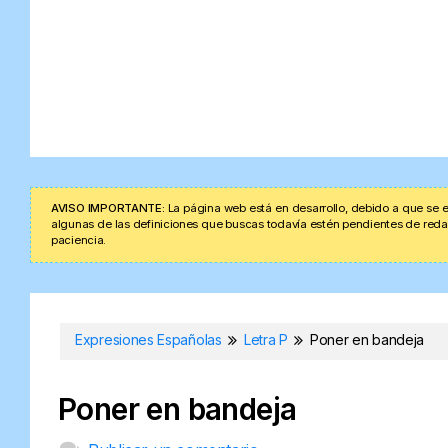
AVISO IMPORTANTE:
La página web está en desarrollo, debido a que se e
algunas de las definiciones que buscas todavía estén pendientes de redacta
paciencia.
Expresiones Españolas
Letra P
Poner en bandeja
Poner en bandeja