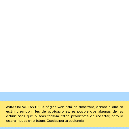
AVISO IMPORTANTE:
La página web está en desarrollo, debido a que se
están creando miles de publicaciones, es posible que algunas de las
definiciones que buscas todavía estén pendientes de redactar, pero lo
estarán todas en el futuro. Gracias por tu paciencia.