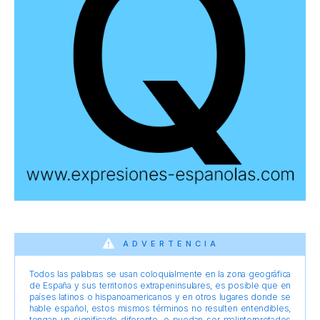
ADVERTENCIA
Todos las palabras se usan coloquialmente en la zona geográfica
de España y sus territorios extrapeninsulares, es posible que en
países latinos o hispanoamericanos y en otros lugares donde se
hable español, estos mismos términos no resulten entendibles,
tengan un significado diferente, o puedan ser malinterpretados