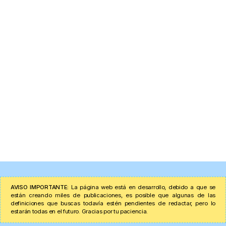
AVISO IMPORTANTE:
La página web está en desarrollo, debido a que se
están creando miles de publicaciones, es posible que algunas de las
definiciones que buscas todavía estén pendientes de redactar, pero lo
estarán todas en el futuro. Gracias por tu paciencia.