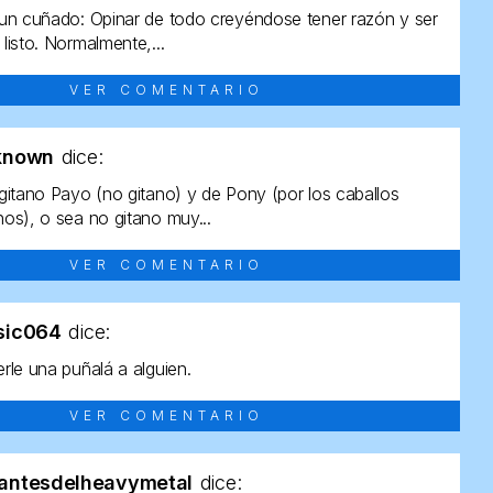
un cuñado: Opinar de todo creyéndose tener razón y ser
listo. Normalmente,...
VER COMENTARIO
known
dice:
gitano Payo (no gitano) y de Pony (por los caballos
os), o sea no gitano muy...
VER COMENTARIO
sic064
dice:
rle una puñalá a alguien.
VER COMENTARIO
antesdelheavymetal
dice: