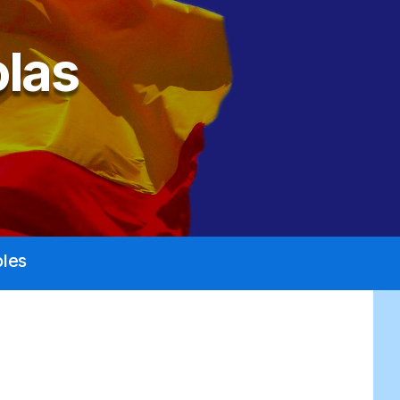
las
les