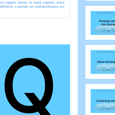
tros lugares donde se hable español, estos
diferente, o puedan ser malinterpretados por