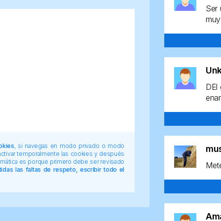
Ser 
muy 
Un
DEl 
enan
okies
, si navegas en modo privado o modo
mu
 activar temporalmente las cookies y después
tomática es porque primero debe ser revisado
Mete
das las faltas de respeto, escribir todo el
Am