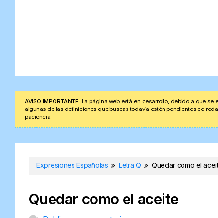
AVISO IMPORTANTE:
La página web está en desarrollo, debido a que se e
algunas de las definiciones que buscas todavía estén pendientes de redacta
paciencia.
Expresiones Españolas
Letra Q
Quedar como el acei
Quedar como el aceite