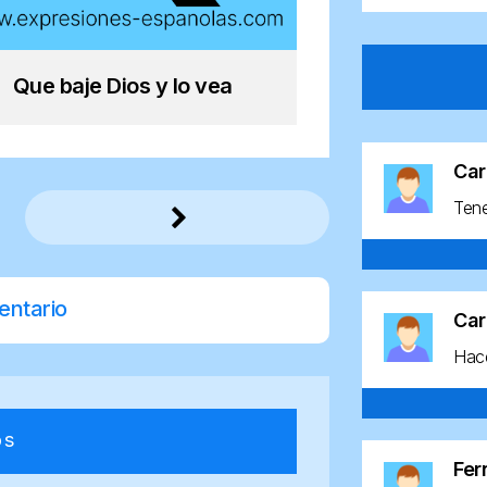
Que baje Dios y lo vea
Car
Ten
entario
Car
Hace
os
Fe