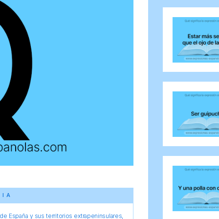
CIA
e España y sus territorios extrapeninsulares,