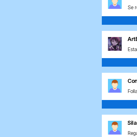
Se r
Ar
Esta
Co
Foll
Sil
Rega