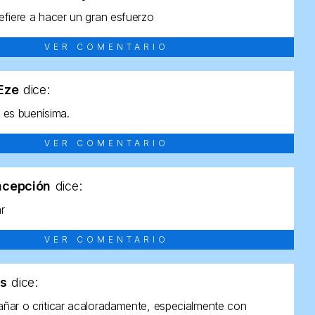
efiere a hacer un gran esfuerzo
VER COMENTARIO
tEze
dice:
 es buenísima.
VER COMENTARIO
ncepción
dice:
ar
VER COMENTARIO
as
dice:
ñar o criticar acaloradamente, especialmente con