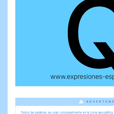
ADVERTEN
Todos las palabras se usan coloquialmente en la zona geográfica d