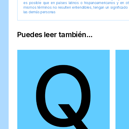
es posible que en países latinos o hispanoamericanos y en o
mismos términos no resulten entendibles, tengan un significado 
las demás personas
Puedes leer también...