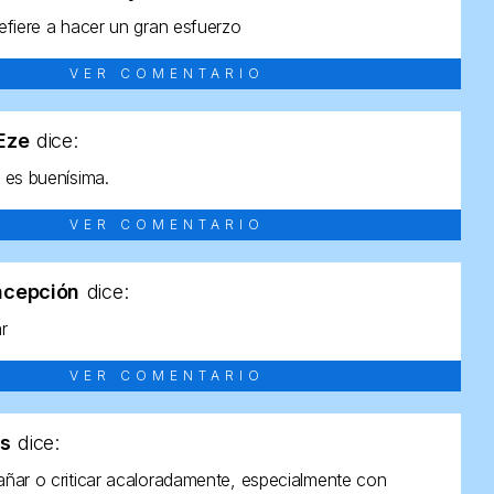
efiere a hacer un gran esfuerzo
VER COMENTARIO
tEze
dice:
 es buenísima.
VER COMENTARIO
ncepción
dice:
ar
VER COMENTARIO
as
dice:
ñar o criticar acaloradamente, especialmente con