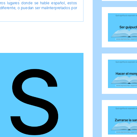
tros lugares donde se hable español, estos
diferente, o puedan ser malinterpretados por