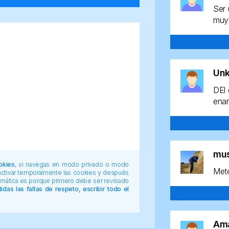
Ser 
muy 
Un
DEl 
enan
mu
okies
, si navegas en modo privado o modo
Mete
 activar temporalmente las cookies y después
tomática es porque primero debe ser revisado
das las faltas de respeto, escribir todo el
Am