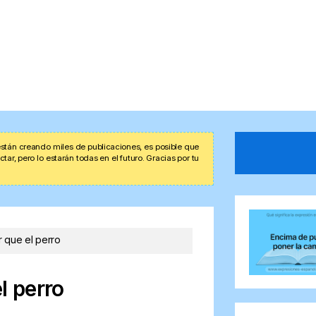
stán creando miles de publicaciones, es posible que
r, pero lo estarán todas en el futuro. Gracias por tu
ar que el perro
l perro