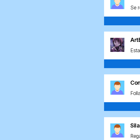
Se r
Ar
Esta
Co
Foll
Sil
Rega