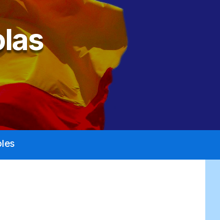
las
les