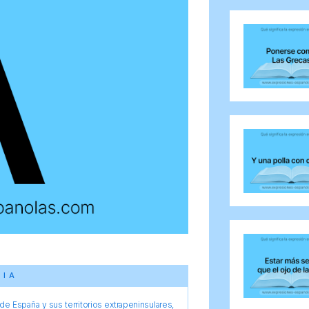
CIA
e España y sus territorios extrapeninsulares,