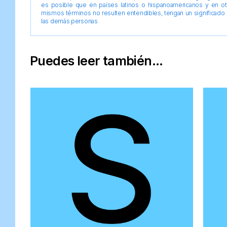
es posible que en países latinos o hispanoamericanos y en o
mismos términos no resulten entendibles, tengan un significado 
las demás personas
Puedes leer también...