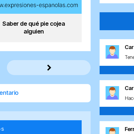
Saber de qué pie cojea
alguien
Car
Ten
Car
entario
Hace
os
Fe