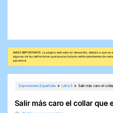
AVISO IMPORTANTE:
La página web está en desarrollo, debido a que se e
algunas de las definiciones que buscas todavía estén pendientes de redacta
paciencia.
Expresiones Españolas
Letra S
Salir más caro el coll
Salir más caro el collar que e