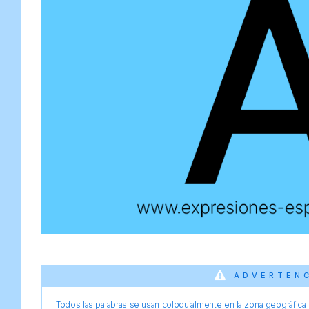
ADVERTEN
Todos las palabras se usan coloquialmente en la zona geográfica d