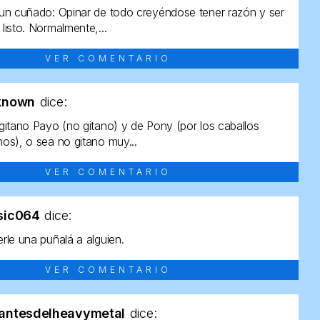
un cuñado: Opinar de todo creyéndose tener razón y ser
listo. Normalmente,...
VER COMENTARIO
known
dice:
gitano Payo (no gitano) y de Pony (por los caballos
os), o sea no gitano muy...
VER COMENTARIO
sic064
dice:
rle una puñalá a alguien.
VER COMENTARIO
antesdelheavymetal
dice: