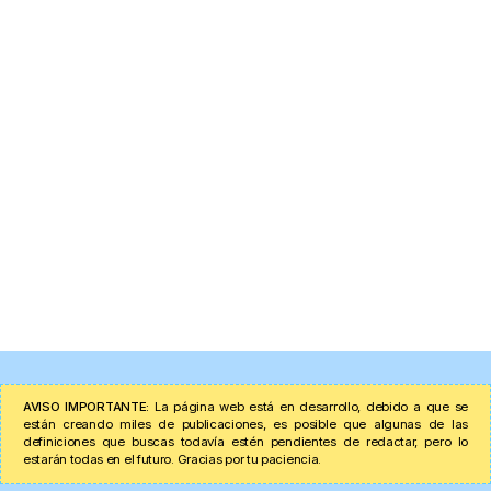
AVISO IMPORTANTE:
La página web está en desarrollo, debido a que se
están creando miles de publicaciones, es posible que algunas de las
definiciones que buscas todavía estén pendientes de redactar, pero lo
estarán todas en el futuro. Gracias por tu paciencia.