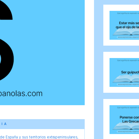
CIA
e España y sus territorios extrapeninsulares,