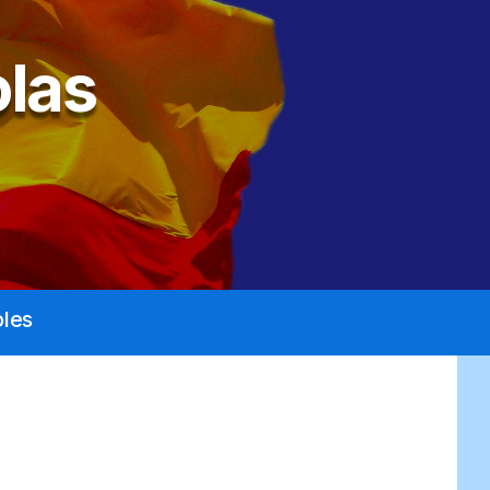
las
les