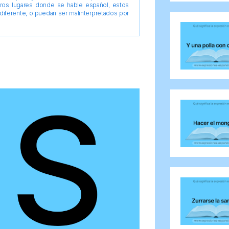
tros lugares donde se hable español, estos
diferente, o puedan ser malinterpretados por