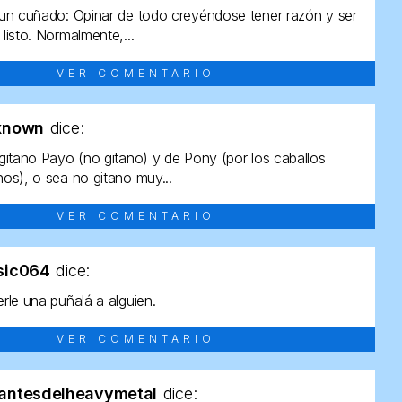
un cuñado: Opinar de todo creyéndose tener razón y ser
listo. Normalmente,...
VER COMENTARIO
known
dice:
gitano Payo (no gitano) y de Pony (por los caballos
os), o sea no gitano muy...
VER COMENTARIO
sic064
dice:
rle una puñalá a alguien.
VER COMENTARIO
antesdelheavymetal
dice: