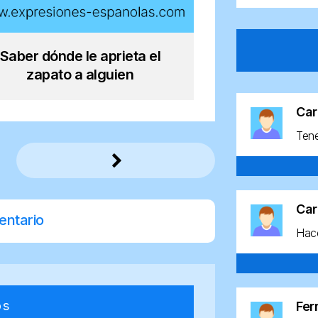
Saber dónde le aprieta el
zapato a alguien
Car
Ten
Car
entario
Hace
os
Fe