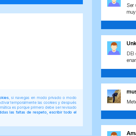
Ser 
muy 
Un
DEl 
enan
mu
okies
, si navegas en modo privado o modo
Mete
 activar temporalmente las cookies y después
tomática es porque primero debe ser revisado
das las faltas de respeto, escribir todo el
Am