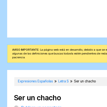
AVISO IMPORTANTE:
La página web está en desarrollo, debido a que se e
algunas de las definiciones que buscas todavía estén pendientes de redacta
paciencia.
Expresiones Españolas
Letra S
Ser un chacho
Ser un chacho