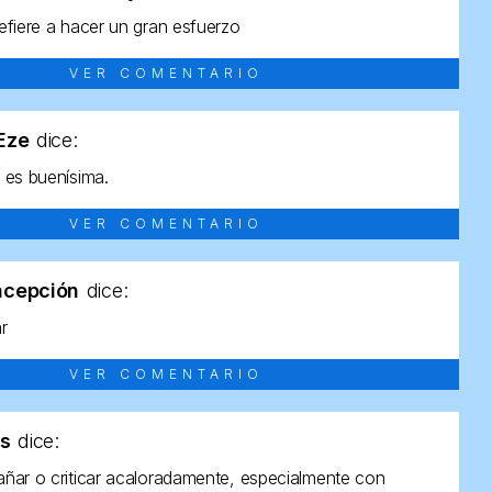
efiere a hacer un gran esfuerzo
VER COMENTARIO
tEze
dice:
 es buenísima.
VER COMENTARIO
ncepción
dice:
ar
VER COMENTARIO
as
dice:
ñar o criticar acaloradamente, especialmente con