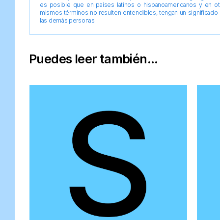
es posible que en países latinos o hispanoamericanos y en o
mismos términos no resulten entendibles, tengan un significado 
las demás personas
Puedes leer también...