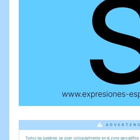
ADVERTEN
Todos las palabras se usan coloquialmente en la zona geográfica d