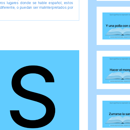
tros lugares donde se hable español, estos
diferente, o puedan ser malinterpretados por