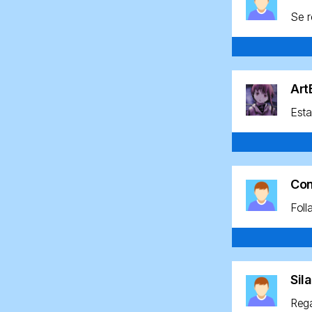
Se r
Ar
Esta
Co
Foll
Sil
Rega