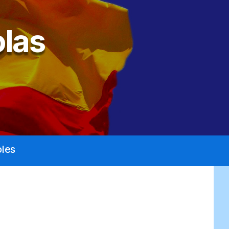
las
les