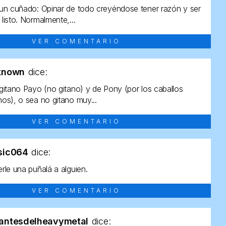
un cuñado: Opinar de todo creyéndose tener razón y ser
listo. Normalmente,...
VER COMENTARIO
known
dice:
gitano Payo (no gitano) y de Pony (por los caballos
os), o sea no gitano muy...
VER COMENTARIO
sic064
dice:
rle una puñalá a alguien.
VER COMENTARIO
antesdelheavymetal
dice: