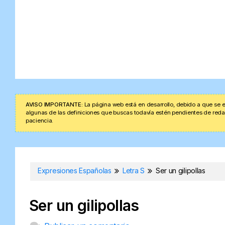
AVISO IMPORTANTE:
La página web está en desarrollo, debido a que se e
algunas de las definiciones que buscas todavía estén pendientes de redacta
paciencia.
Expresiones Españolas
Letra S
Ser un gilipollas
Ser un gilipollas