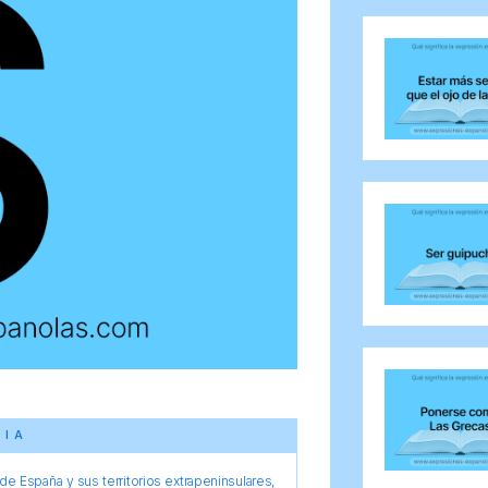
CIA
e España y sus territorios extrapeninsulares,