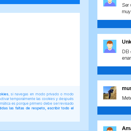
Ser 
muy 
Un
DEl 
enan
mu
okies
, si navegas en modo privado o modo
Mete
 activar temporalmente las cookies y después
tomática es porque primero debe ser revisado
das las faltas de respeto, escribir todo el
Am