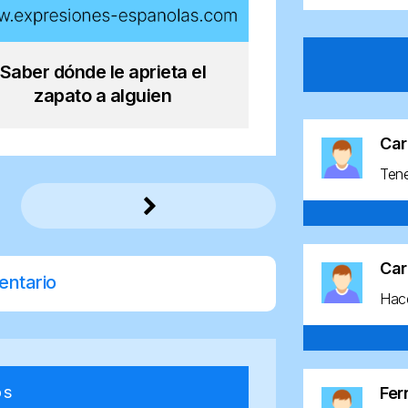
Saber dónde le aprieta el
zapato a alguien
Car
Ten
Car
entario
Hace
os
Fe