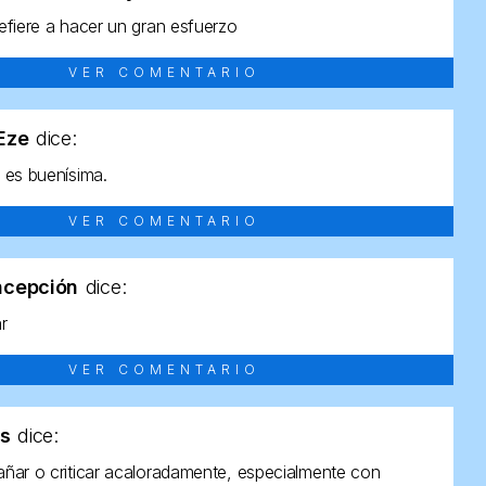
efiere a hacer un gran esfuerzo
VER COMENTARIO
tEze
dice:
 es buenísima.
VER COMENTARIO
ncepción
dice:
ar
VER COMENTARIO
as
dice:
ñar o criticar acaloradamente, especialmente con