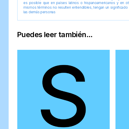
es posible que en países latinos o hispanoamericanos y en o
mismos términos no resulten entendibles, tengan un significado 
las demás personas
Puedes leer también...