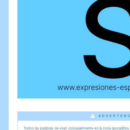
ADVERTEN
Todos las palabras se usan coloquialmente en la zona geográfica d