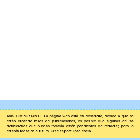
AVISO IMPORTANTE:
La página web está en desarrollo, debido a que se
están creando miles de publicaciones, es posible que algunas de las
definiciones que buscas todavía estén pendientes de redactar, pero lo
estarán todas en el futuro. Gracias por tu paciencia.